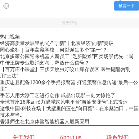
畅言一下
暂无评论
热门视频
经济高质量发展里的“心”与“新”｜北京经济“向新”突破
同心坐标｜百年蒙藏学校，何以诞生多个“第一”？
北京多家公园迎来机器人新员工 “乏脏险难”四类场景优先上岗
中传王牌专业取消艺考，释放什么信号？
【百万庄小课堂】三伏天蚊虫叮咬止痒存误区 医生提醒勿乱
用“土法”
重庆忠县配备1200余个手摇报警器 打通预警信息传递“最后一公
里”
手艺人用大漆工艺进行创作 成品出现那一刻太惊艳了
全球首座16兆瓦张力腿浮式风电平台“海油安澜号”正式投运
这很中国·科技在场丨戈壁里的蓝色“向日葵”：在米桑油田，中国
技术与当...
香港师生在北京体验智能机器人最新应用
关于我们
About us
联系我们