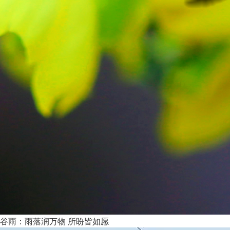
谷雨：雨落润万物 所盼皆如愿