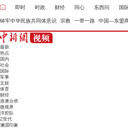
即时
时政
财经
同心
东西问
国
铸牢中华民族共同体意识
宗教
一带一路
中国—东盟
最新
热点
国内
社会
国际
军事
文娱
体育
财经
港澳台侨
微视界
洋腔队
Z世代
澜湄印象