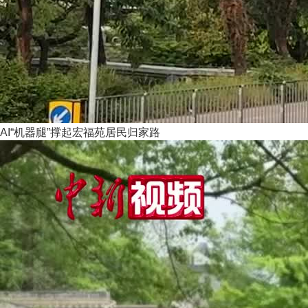
AI“机器腿”撑起宏福苑居民归家路