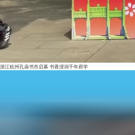
浙江杭州孔庙书市启幕 书香浸润千年府学