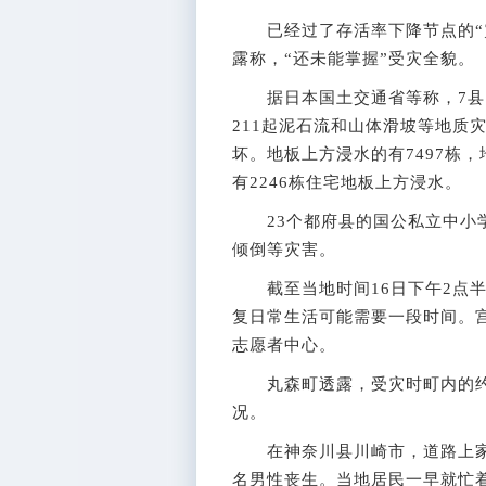
已经过了存活率下降节点的“灾
露称，“还未能掌握”受灾全貌。
据日本国土交通省等称，7县的5
211起泥石流和山体滑坡等地质灾
坏。地板上方浸水的有7497栋，
有2246栋住宅地板上方浸水。
23个都府县的国公私立中小学
倾倒等灾害。
截至当地时间16日下午2点半，
复日常生活可能需要一段时间。宫
志愿者中心。
丸森町透露，受灾时町内的约1
况。
在神奈川县川崎市，道路上家
名男性丧生。当地居民一早就忙