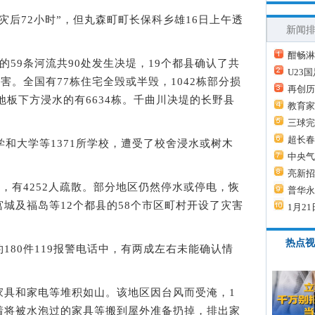
后72小时”，但丸森町町长保科乡雄16日上午透
新闻
酣畅淋
9条河流共90处发生决堤，19个都县确认了共
U23
害。全国有77栋住宅全毁或半毁，1042栋部分损
再创历
地板下方浸水的有6634栋。千曲川决堤的长野县
教育家
三球完
超长春
和大学等1371所学校，遭受了校舍浸水或树木
中央气
亮新招
有4252人疏散。部分地区仍然停水或停电，恢
普华永
城及福岛等12个都县的58个市区町村开设了灾害
1月21
热点视
80件119报警电话中，有两成左右未能确认情
具和家电等堆积如山。该地区因台风而受淹，1
着将被水泡过的家具等搬到屋外准备扔掉，排出家