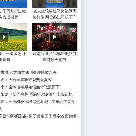
，千万别把过敏
老人坐轮椅过马路被隔离
炎当成感冒
柱挡住 两位路过司机下车
俯身托举
峰：一甸金莲 千
云南台湾乡亲相聚彝乡 共
里青川
庆楚雄火把节
映古城 八方游客四川会理踏歌起舞
西吉：火石寨星轨奇观照亮夏夜
渭南：秦岭瀑布宛如银丝带飞流而下
太阳岛电影周启幕 重温哈尔滨百年电影记忆
乌恰：三头骆驼深陷戈壁淤泥，警民合力两小
救
高薪”招聘藏陷阱 男子逃生回国后亲述受骗经