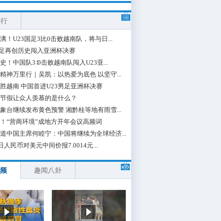
排行
漓！U23国足3比0击败越南队，将与日...
国足再创历史闯入亚洲杯决赛
史！中国队3∶0击败越南队闯入U23亚...
精神万里行｜吴凯：以热爱为底色 以坚守...
胜越南 中国首进U23男足亚洲杯决赛
节假让众人羡慕的是什么？
象台继续发布黄色预警 湘黔桂等地有雨雪...
！“营商环境”成地方开年会议高频词
道中国主席何睦宁：中国将继续为全球经济...
日人民币对美元中间价报7.0014元...
频
趣闻八卦