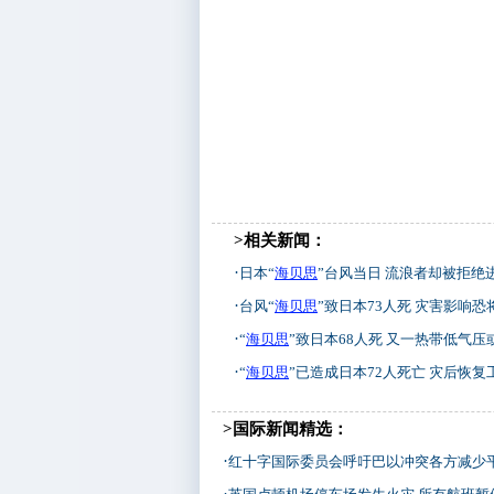
>相关新闻：
·
日本“
海贝思
”台风当日 流浪者却被拒绝
·
台风“
海贝思
”致日本73人死 灾害影响恐
·
“
海贝思
”致日本68人死 又一热带低气压或
·
“
海贝思
”已造成日本72人死亡 灾后恢复工
>国际新闻精选：
·
红十字国际委员会呼吁巴以冲突各方减少
·