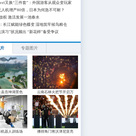
 Travel又换“三件套”：外国游客从观众变玩家
无人机增产80倍，日本为何急不可耐？
放权 激活发展一池春水
：长江赋能绿色蝶变 湿地筑牢候鸟粮仓
光演习”状况频出 “新花样”备受争议
片
专题图片
云县浩坤湖景色
云南石林火把节开启万
形机器人训练场
佛得角门将沃津尼亚亮