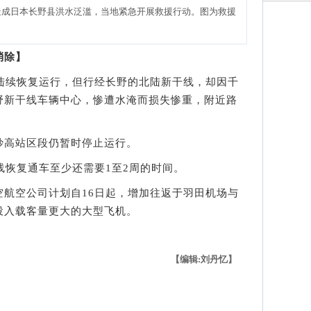
”造成日本长野县洪水泛滥，当地紧急开展救援行动。图为救援
消除】
续恢复运行，但行经长野的北陆新干线，却因千
野新干线车辆中心，惨遭水淹而损失惨重，附近路
。
高站区段仍暂时停止运行。
恢复通车至少还需要1至2周的时间。
空公司计划自16日起，增加往返于羽田机场与
投入载客量更大的大型飞机。
【编辑:刘丹忆】