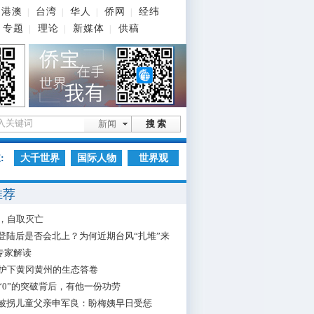
港澳
台湾
华人
侨网
经纬
|
|
|
|
专题
理论
新媒体
供稿
|
|
|
新闻
搜 索
:
大千世界
国际人物
世界观
推荐
，自取灭亡
”登陆后是否会北上？为何近期台风“扎堆”来
专家解读
护下黄冈黄州的生态答卷
“0”的突破背后，有他一份功劳
”被拐儿童父亲申军良：盼梅姨早日受惩