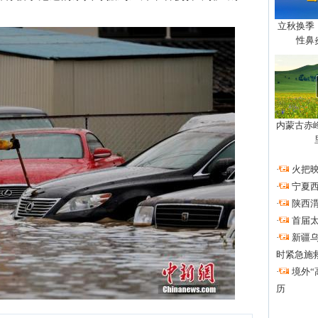
立秋换季
性鼻
内蒙古赤
·
火把
·
宁夏
·
陕西
·
首届
·
新疆
时紧急施
·
境外“
历