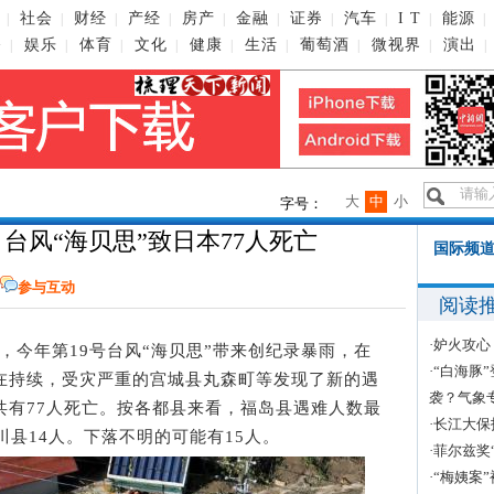
社会
财经
产经
房产
金融
证券
汽车
I T
能源
|
|
|
|
|
|
|
|
|
|
播
娱乐
体育
文化
健康
生活
葡萄酒
微视界
演出
|
|
|
|
|
|
|
|
|
大
中
小
字号：
过 台风“海贝思”致日本77人死亡
国际频道
参与互动
阅读
·
妒火攻心
报道，今年第19号台风“海贝思”带来创纪录暴雨，在
·
“白海豚
仍在持续，受灾严重的宫城县丸森町等发现了新的遇
袭？气象
共有77人死亡。按各都县来看，福岛县遇难人数最
·
长江大保
川县14人。下落不明的可能有15人。
·
菲尔兹奖
·
“梅姨案