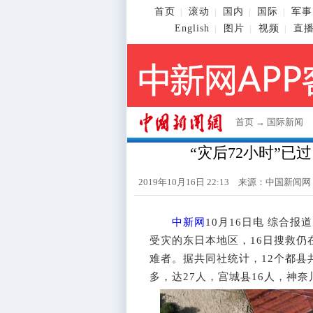
首页
滚动
国内
国际
军事
|
|
|
|
English
图片
视频
直
|
|
|
首页
→
国际新闻
“灾后72小时”已
2019年10月16日 22:13 来源：
中国新闻网
中新网
10月16日电 综合
受灾的东日本地区，16日搜救
难者。据共同社统计，12个都县
多，达27人，宫城县16人，神奈