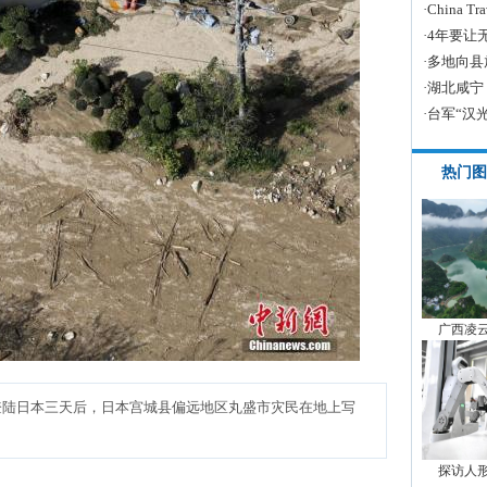
·
China
·
4年要让
·
多地向县
·
湖北咸宁
·
台军“汉
热门图
广西凌
”登陆日本三天后，日本宫城县偏远地区丸盛市灾民在地上写
探访人