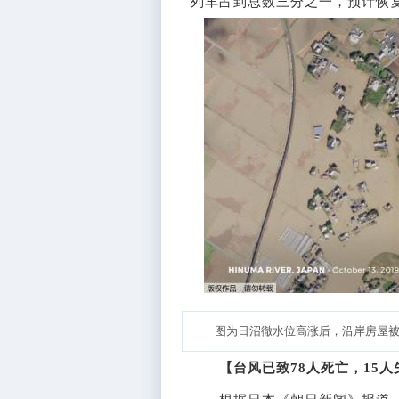
列车占到总数三分之一，预计恢复
图为日沼徹水位高涨后，沿岸房屋
【台风已致78人死亡，15人