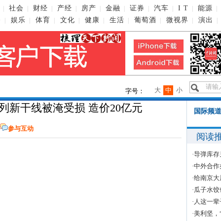
社会
财经
产经
房产
金融
证券
汽车
I T
能源
|
|
|
|
|
|
|
|
|
|
播
娱乐
体育
文化
健康
生活
葡萄酒
微视界
演出
|
|
|
|
|
|
|
|
|
大
中
小
字号：
0列新干线被淹受损 造价20亿元
国际频道
参与互动
阅读
·
导弹库存
·
中外合作
·
给南京大
·
瓜子水饺
·
人这一辈
·
美利坚，