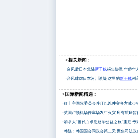
>相关新闻：
·
台风后日本北陆
新干线
损失惨重 华侨华人
·
台风肆虐日本河川溃堤 这里的
新干线
列车全
>国际新闻精选：
·
红十字国际委员会呼吁巴以冲突各方减少
·
英国卢顿机场停车场发生火灾 所有航班暂
·
加拿大“当代白求恩赴华公益之旅”重启 专家临行谈白
·
韩媒：韩国国会问政会第二天 聚焦司法政务等