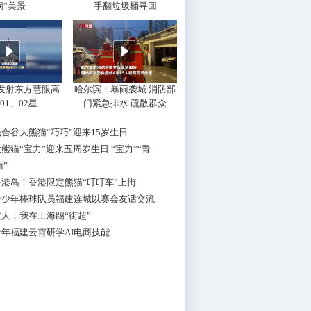
锅”美景
手翻垃圾桶寻回
发射东方慧眼高
哈尔滨：暴雨袭城 消防部
01、02星
门紧急排水 疏散群众
合谷大熊猫“巧巧”迎来15岁生日
熊猫“宝力”迎来五周岁生日 “宝力”“青
面”
港岛！香港限定熊猫“叮叮车”上街
青少年棒球队员福建连城以赛会友话交流
人：我在上海踢“街超”
年福建云霄研学AI电商技能