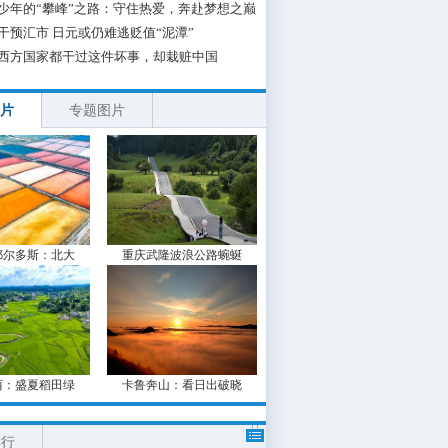
少年的“攀峰”之路：守住热爱，奔赴梦想之巅
干预汇市 日元或仍难逃贬值“泥潭”
西方国家都干过这件坏事，却栽赃中国
片
专题图片
鄂尔多斯：北大
重庆武隆波浪公路蜿蜒
西：盛夏稻田绿
卡鲁奔山：看日出破晓
排行