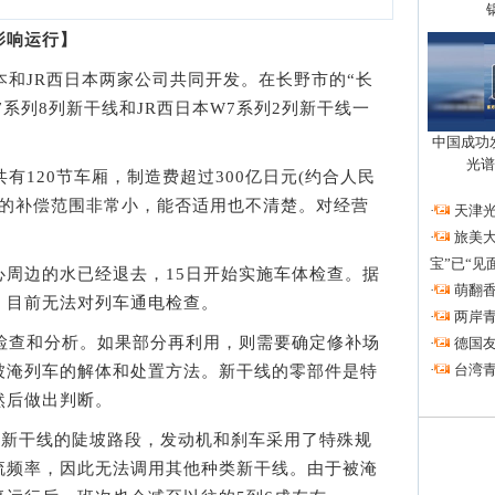
响运行】
和JR西日本两家公司共同开发。在长野市的“长
7系列8列新干线和JR西日本W7系列2列新干线一
中国成功
光谱
120节车厢，制造费超过300亿日元(约合人民
险的补偿范围非常小，能否适用也不清楚。对经营
·
天津光
·
旅美大
宝”已“见
边的水已经退去，15日开始实施车体检查。据
·
萌翻香
，目前无法对列车通电检查。
·
两岸
查和分析。如果部分再利用，则需要确定修补场
·
德国友
·
台湾青
被淹列车的解体和处置方法。新干线的零部件是特
然后做出判断。
新干线的陡坡路段，发动机和刹车采用了特殊规
流频率，因此无法调用其他种类新干线。由于被淹