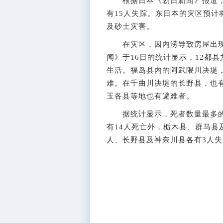
根据日本《朝日新闻》报道，“
有15人失踪。东日本的灾区预计
及砂土灾害。
在灾区，因内涝导致房屋出现
闻》于16日的统计显示，12都县
生活。福岛县内的阿武隈川决堤，
难。在千曲川决堤的长野县，也有
玉各县等地也有避难者。
据统计显示，死者数量最多的为
有14人死亡外，栃木县、群马县
人、长野县及神奈川县各有3人