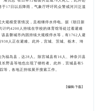
海贝思”在日本12都县共造成78人死亡，此外还
将于17日以后降雨，气象厅呼吁民众警戒河川泛滥
大规模受害情况，且相继停水停电。据《朝日新
共计约4200人持续在学校的体育馆等处过着避难
该县磐城市内因持续大规模停水等，有1762人避
938人正在避难。此外，宫城、茨城、栃木、埼
福岛县，达28人。除宫城县有16人、神奈川县
及长野县等地也出现了牺牲者。此外，宫城县有5
失踪等，各地正持续展开搜索工作。
【编辑:卞磊】