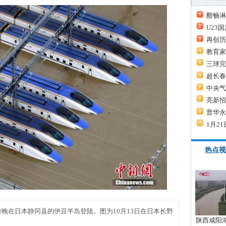
酣畅淋
U23
再创历
教育家
三球完
超长春
中央气
亮新招
普华永
1月21
热点视
日傍晚在日本静冈县的伊豆半岛登陆。图为10月13日在日本长野
陕西咸阳