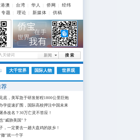
港澳
台湾
华人
侨网
经纬
|
|
|
|
专题
理论
新媒体
供稿
|
|
|
新闻
搜 索
:
大千世界
国际人物
世界观
推荐
见底，美军急于研发射程1800公里巨炮
办学提速扩围，国际高校押注中国未来
屠杀改名？30万亡灵不答应！
也“威胁美国”？
子，一定要去一趟大盘鸡的故乡！
“撤”就一个字