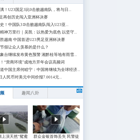
漓！U23国足3比0击败越南队，将与日...
国足再创历史闯入亚洲杯决赛
史！中国队3∶0击败越南队闯入U23亚...
精神万里行｜吴凯：以热爱为底色 以坚守...
胜越南 中国首进U23男足亚洲杯决赛
节假让众人羡慕的是什么？
象台继续发布黄色预警 湘黔桂等地有雨雪...
！“营商环境”成地方开年会议高频词
道中国主席何睦宁：中国将继续为全球经济...
日人民币对美元中间价报7.0014元...
频
趣闻八卦
湖上演天然“鸳鸯
群众金银首饰丢失 民警徒