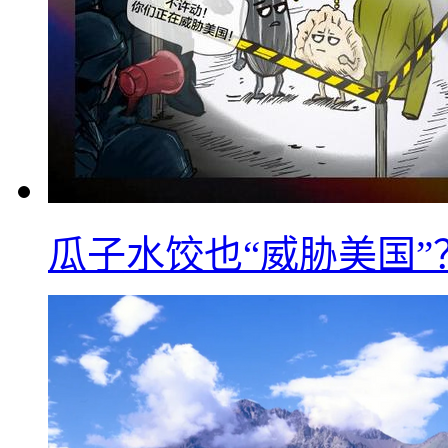
瓜子水饺也“威胁美国”