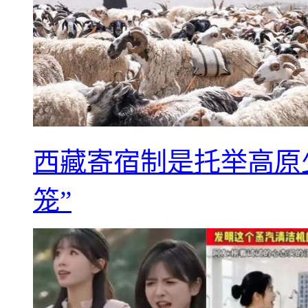
西藏寄宿制是托举高原
笼”