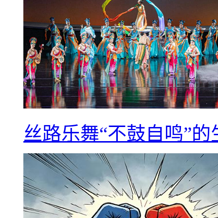
丝路乐舞“不鼓自鸣”