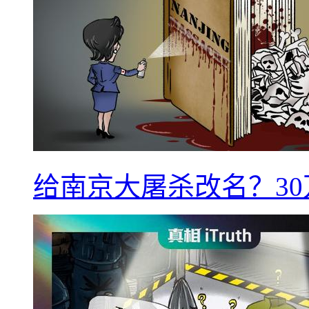
给南京大屠杀改名？3