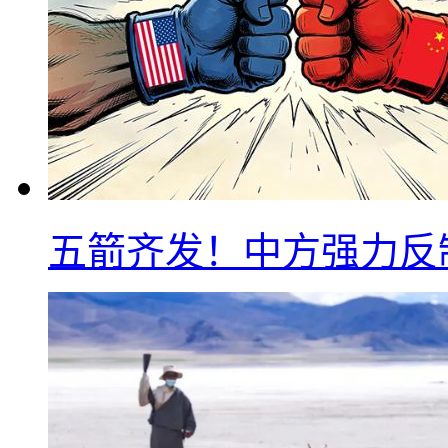
五箭齐发！中方强力反