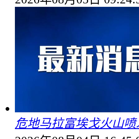
危地马拉富埃戈火山喷