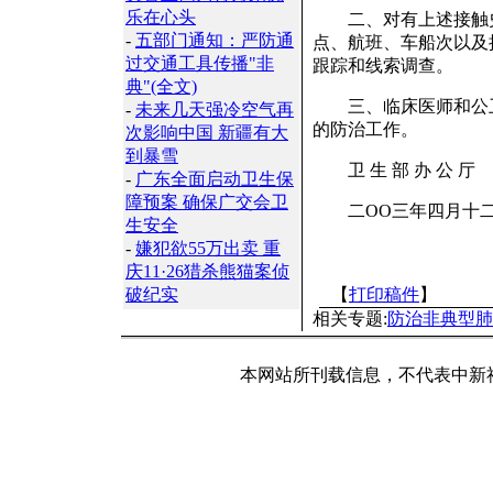
乐在心头
二、对有上述接触史
-
五部门通知：严防通
点、航班、车船次以及
过交通工具传播"非
跟踪和线索调查。
典"(全文)
三、临床医师和公卫
-
未来几天强冷空气再
的防治工作。
次影响中国 新疆有大
到暴雪
卫 生 部 办 公 厅
-
广东全面启动卫生保
障预案 确保广交会卫
二OO三年四月十
生安全
-
嫌犯欲55万出卖 重
庆11·26猎杀熊猫案侦
破纪实
【
打印稿件
】
相关专题:
防治非典型肺
本网站所刊载信息，不代表中新