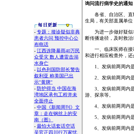
询问流行病学史的通知
各省、自治区、直辖
生局，有关部直属单位，
-
专题：接诊疑似非典
为进一步做好疑似非典
患者六问 预控中心公
断传播途径，及时救治非
布电话
一、临床医师在接诊疑
-
江西连降暴雨40万民
和进行相应检查外，还
众受灾 数人遭雷击溺
水身亡
1、发病前两周内是否
-
以色列国防部长警告
叙利亚 称美国已出
2、发病前两周内是
示"黄牌"
-
防护得当 中国在海
3、发病前两周内是否
湾地区承包工程并未
游、探亲等。
全面停止
4、发病前两周内是
-
中国《新闻周刊》文
章：走在钢丝上的安
5、发病前两周内是
南（图）
-
最怕大话套话空话
6、发病前两周内是
吴官正四川行万家忧