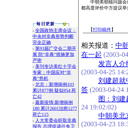
中朝美朝核问题会谈4
都高度评价中方提议举
【
打印稿件
】
-
全国政协主席会议：
中央对非典形势判断
完全正确
相关报道：
中
-
第93届广交会二期开
在一起
(2003-04
展 防“非典”措施更加
严密
发言人介
-
美刊专访美红十字会
(2003-04-25 14:
专家：中国应对“非
典”危机
刘建超就
-
北京：新增病例103
答
(2003-04-24 1
累计877例 疑似954 死
亡42
图：刘建
-
最新疫情:新增病例
24 19:02:02)
180 累计2601治愈1277
死亡115
中朝美北
-
人大常委会听取非典
(2003-04-23 18:
报告 总理提请任免卫