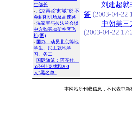
刘建超就
生部长
-
北京再驳“封城”说 不
答
(2003-04-22 1
会封闭机场及高速路
中朝美三
-
温家宝与拉法兰会谈
中方购买30架空客飞
(2003-04-22 17:
机(图)
-
国办：动员北京等地
学生、民工就地学
习、务工
-
国际随笔：阿齐兹、
55张扑克牌和200
人"黑名单"
本网站所刊载信息，不代表中新