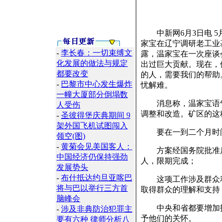
中新网6月3日电 5
家宝在辽宁调研老工业
-
李长春：一切束缚文
露，温家宝在一次座谈
化发展的做法与规定
出过巨大贡献。现在，
都要改变
的人，需要我们的帮助
-
巴黎市中心发生爆炸
忧解难。
一幢大厦部分倒塌数
消息称，温家宝语气
人受伤
调整和改造。矿区的这
-
圣彼得堡庆典期间 9
架外国飞机试图闯入
要在一到二个月时间
领空(图)
-
黄菊会见美国客人：
方案经国务院批准后
中国经济仍保持强劲
人，限期完成；
发展势头
-
布什抵达约旦亚喀巴
这项工作涉及群众利
将与巴以举行三方首
取得群众的理解和支持
脑峰会
中央和省都要增加投
-
涉及非典防治犯罪主
予他们的关怀。
要有六种 律师分析八