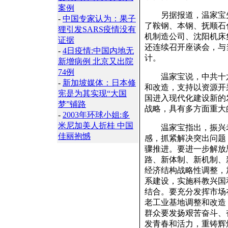
案例
另据报道，温家宝先
-
中国专家认为：果子
了鞍钢、本钢、抚顺石
狸引发SARS疫情没有
机制造公司、沈阳机床
证据
还连续召开座谈会，与
-
4日疫情:中国内地无
计。
新增病例 北京又出院
74例
温家宝说，中共十六
-
新加坡媒体：日本修
和改造，支持以资源开
宪是为其实现“大国
国进入现代化建设新的
梦”铺路
战略，具有多方面重大
-
2003年环球小姐:多
米尼加美人折桂 中国
温家宝指出，振兴老
佳丽抱憾
感，抓紧解决突出问题
骤推进。要进一步解放
路、新体制、新机制、
经济结构战略性调整，
系建设，实施科教兴国
结合。要充分发挥市场
老工业基地调整和改造
群众要发扬艰苦奋斗、
发青春和活力，重铸辉