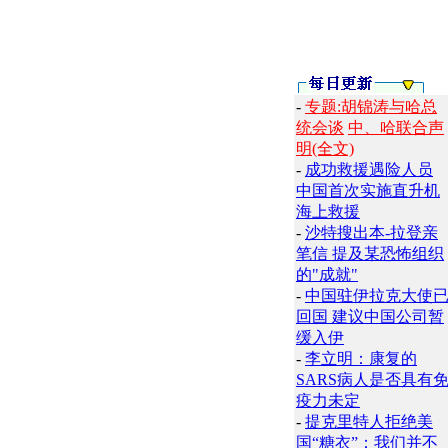
-
专题:胡锦涛与哈总
统会谈
中、哈联合声
明(全文)
-
成功救援遇险人员
中国首次实施直升机
海上救援
-
沙特搜出本-拉登亲
笔信 提及某恐怖组织
的"成就"
-
中国驻伊拉克大使
回国 建议中国公司暂
缓入伊
-
李立明：康复的
SARS病人是否具有
疫力未定
-
提克里特人拒绝美
国“糖衣”：我们并不