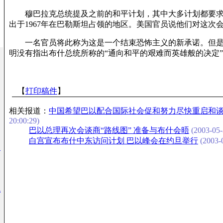
穆巴拉克总统提及之前的和平计划，其中大多计划都要求
出于1967年在巴勒斯坦占领的地区。美国官员说他们对这次
一名官员将此称为这是一个结束恐怖主义的新承诺。但是
明没有指出布什总统所称的“通向和平的艰难而英雄般的决定
【
打印稿件
】
相关报道：
中国希望巴以配合国际社会促和努力尽快重启和
20:00:29)
巴以总理再次会谈商“路线图” 准备与布什会晤
(2003-05-
白宫宣布布什中东访问计划 巴以峰会在约旦举行
(2003-0
已
免