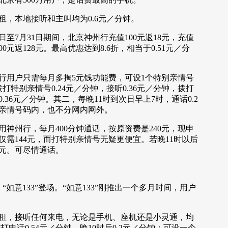
本地接听和主叫均为0.6元／分钟。
7月31日期间，北京神州行充值100元返18元，充值
500元返128元。最高优惠达到8.6折，相当于0.51元／分
用户只需每月多掏5元钱功能费，可设1个特别亲情号
打特别亲情号0.24元／分钟，接听0.36元／分钟，拨打
.36元／分钟。其二，每晚11时到次日早上7时，通话0.2
亲情号码内，也不分网内网外。
州行，每月400分钟通话，按原资费是240元，现申
仅需144元，而打特别亲情号无疑更便宜。若晚11时以后
0元。可尽情通话。
如意133”登场。“如意133”刚推出一个多月时间，用户
，接听任何来电，无论是手机、座机还是小灵通，均
打电话0.54元／分钟，晚10时后0.2元／分钟；可设一个