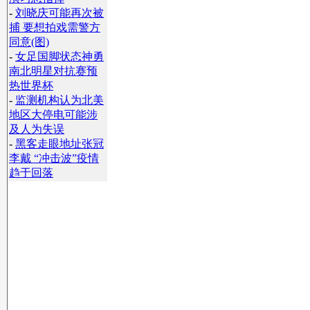
-
刘晓庆可能再次被
捕 要想拍戏需警方
同意(图)
-
女足国脚状态神勇
南北明星对抗赛预
热世界杯
-
监测机构认为北美
地区大停电可能涉
及人为失误
-
黑客走眼地址张冠
李戴 “冲击波”疫情
趋于回落