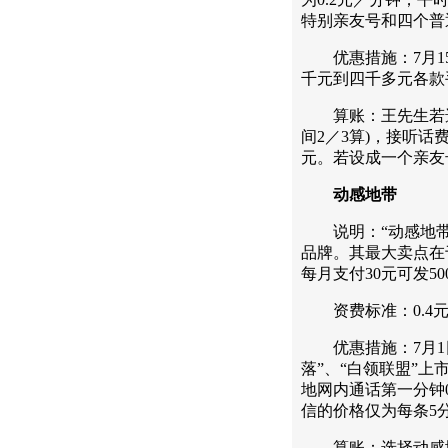
特别亲友号和四个普
优惠措施：7月15
千元到四千多元各款手
算账：王先生若选择
间2／3算)，接听话
元。若设成一个亲友
动感地带
说明：“动感地带”
品牌。其最大卖点在
每月支付30元可发5
资费标准：0.4元
优惠措施：7月1日
落”、“白领联盟”上
地网内通话第一分钟0
信的价格仅为每条5
算账：选择动感地带