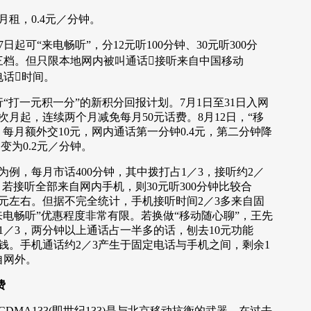
租，0.4元／分钟。
起可“来电畅听”，分12元听100分钟、30元听300分
钟三档。但只限本地网内被叫通话接听来自中国移动
的电话时间。
“打一元积一分”的新积分回报计划。7月1日至31日入网
月起，连续两个月减免每月50元话费。8月12日，“移
每月额外交10元，网内通话第一分钟0.4元，第二分钟降
变为0.2元／分钟。
，每月市话400分钟，其中拨打占1／3，接听约2／
，若接听全部来自网内手机，则30元听300分钟比较合
0元左右。但据不完全统计，手机接听时间2／3多来自固
来电畅听”优惠程度非常有限。若换做“移动随心聊”，王先
1／3，两分钟以上通话占一半多的话，刨去10元功能
钱。手机通话约2／3产生于固定电话与手机之间，剩余1
自网外。
费
A133(即世纪133)是与北京移动抗衡的武器，在过去