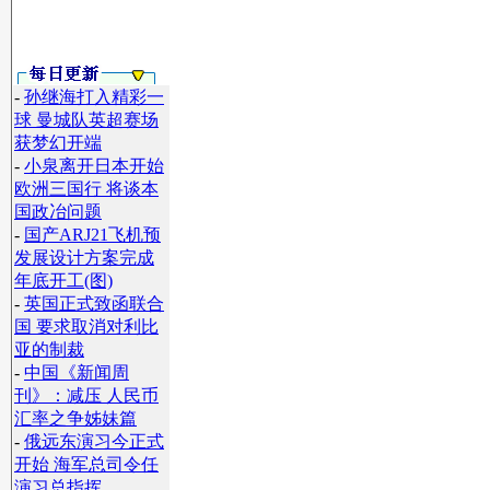
-
孙继海打入精彩一
球 曼城队英超赛场
获梦幻开端
-
小泉离开日本开始
欧洲三国行 将谈本
国政冶问题
-
国产ARJ21飞机预
发展设计方案完成
年底开工(图)
-
英国正式致函联合
国 要求取消对利比
亚的制裁
-
中国《新闻周
刊》：减压 人民币
汇率之争姊妹篇
-
俄远东演习今正式
开始 海军总司令任
演习总指挥