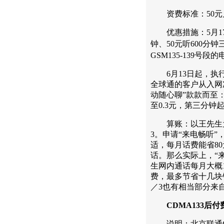
资费标准：50元月
优惠措施：5月17日
钟、50元听600分
GSM135-139号段
6月13日起，执行
全球通的客户从入网次
动随心聊”款款而至：
至0.3元，第三分钟起
算账：以王先生为例
3。申请“来电畅听”
适，每月话费能省8
话。那么实际上，“
生网内通话每月大概
费，最多节省十几块
／3也有相当部分来
CDMA133后付
说明：北京联通CDM