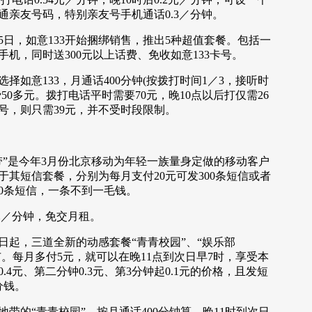
通亲友号码，特别亲友号手机通话0.3／分钟。
日，如意133开始捆绑销售，推出5种超值套餐。包括一
机，同时送300元以上话费、免收如意133卡号。
如意133，月通话400分钟(按拨打时间1／3，接听时
费50多元。拨打电话平时需要70元，晚10点以后打仅需26
号，则只需39元，并不受时段限制。
是今年3月份北京移动为年轻一族量身定做的移动客户
于其短信套餐，分别为每月支付20元可发300条短信或者
00条短信，一条不到一毛钱。
／分钟，免交月租。
起，三道全新的动感套餐“青青校园”、“娱乐部
市。每月多付5元，就可以在晚11点到次日早7时，享受本
.4元、第二分钟0.3元、第3分钟起0.1元的价格，且发短
分钱。
的“青青校园”，按月通话400分钟算，晚11时到次日