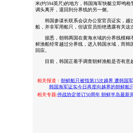
米(约594英尺)的地方，韩国海军快艇立即鸣
调头离开，退回到分界线的另一侧。
韩国参谋长联系会议办公室官员证实，越过
船，并非军用船只，但该官员拒绝透露有关这
据悉，朝韩两国在黄海水域的分界线模糊不
鲜渔船经常越过分界线，进入韩国水域，而韩
回应。
目前，韩国正着手调查朝鲜渔船是否有意越过
相关报道：
朝鲜船只被指第15次越界 遭韩国
韩国海军证实今日再度向越界的朝鲜船
相关专题:
停战协定签订50周年 朝鲜半岛最新