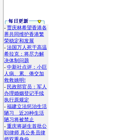
-
贾庆林希望香港各
界共同维护香港繁
荣稳定和发展
-
法国万人死于高温
希拉克：将尽力解
决体制问题
-
中新社点评：小巨
人病、累、倦交加
救救姚明!
-
民政部官员：军人
】
办理婚姻登记手续
执行原规定
-
福建立法惩治生活
陋习 近20种生活
陋习将被禁止
-
重庆将诞生首批公
职律师 具公务员律
师双重身份