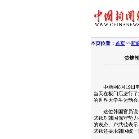
本页位置：
首页
>>
新
焚烧朝
中新网8月19日电
当天在板门店进行了
的世界大学生运动会
这位韩国官员说，
武铉对韩国保守势力在
的表态。卢武铉表示
武铉还要求韩国统一