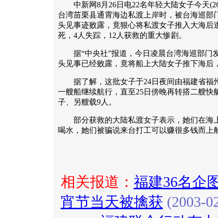
中新网8月26日电22名年轻大陆女子今天(2
台湾苗栗县通霄海边私渡上岸时，被台海巡部
头见事迹败露，竟狠心将私渡女子推入大海后
死，4人失踪，12人获救的重大惨剧。
据“中央社”报道，今日凌晨台湾海巡部门发
头见事已经败露，竟将船上大陆女子推下海后
据了解，这批女子于24日夜间由福建省福
一艘船继续航行，直至25日傍晚再转搭二艘快
子、另艘载9人。
部分获救的大陆私渡女子表示，她们在海上
喝水，她们被骗说来台打工可以赚很多钱而上
相关报道：
福建36名企
宵节当天被擒获
(2003-02