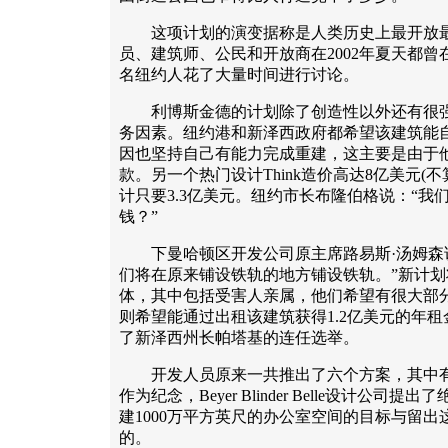
这项计划的演变据称是人类历史上最开放最
员、建筑师、公民和开放商在2002年夏天都曾在
名纽约人花了大量时间进行讨论。
利博斯金德的计划除了创造性以外还有很强
务因素。纽约港和新泽西政府都希望该建筑能
因也坚持自己有能力完成重建，这主要是由于
款。另一个热门设计Think造价高达8亿美元(
计只要3.3亿美元。纽约市长布隆伯格说：“我
钱？”
下曼哈顿区开发公司原主席路易斯·汤姆森说
们将在原来铺设铁轨的地方铺设铁轨。”新计
体，其中包括受害人亲属，他们希望有很大部
则希望能通过出租该建筑获得1.2亿美元的年
了新泽西州长帕塔基的连任选举。
开发人员原来一共推出了六个方案，其中有
作为纪念，Beyer Blinder Belle设计公
建1000万平方英尺的办公室空间的目标与留
的。