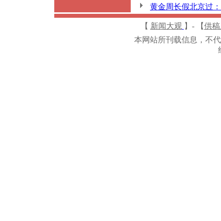
黄金周长假北京过：
【
新闻大观
】-
【
供稿
本网站所刊载信息，不代