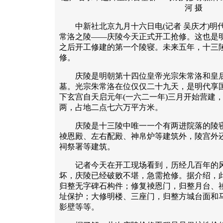
河 摄
中新社北京九月十六日电(记者 吴庆才)明
常洛之陵——庆陵今天正式开工抢修。这也是
之后开工修建的第一个陵寝。未来五年，十三
修。
庆陵是明朝第十四位皇帝光宗朱常洛和皇后
墓。光宗朱常洛在位仅仅二十九天，是明代享
下玄宫自天启元年(一六二一年)三月开始营建
两，占地二点七六万平方米。
庆陵是十三陵中唯一一个有两进院落的陵寝
祾恩殿、左右配殿、神帛炉等建筑外，陵宫外
祠祭署等建筑。
记者今天在开工现场看到，历经几百年的风
坏，庆陵已经破败不堪，急需抢修。据介绍，
归整无字碑石构件；修复祾恩门，归整月台、
址保护；大修明楼、三座门，归整方城台面和
影壁等等。