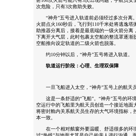
射100次火箭可能只有3次出现问题；宇航员安全性
次危险，只有3次救助失败。
“神舟”五号进入轨道前必须经过多次分离。
火箭点火160秒后，飞行到110千米处将逃逸
助推器分离后，接着是最底端的一级火箭分离
下离开大气层，此时包裹太空船的整流罩逐渐
空船推向设定轨道的二级火箭也脱落。
约10分钟以后，“神舟”五号将进入轨道。
轨道运行阶段：心理、生理双保障
一旦飞船进入太空，“神舟”五号上的航天员
这是一条舒适的“飞船”。“神舟”五号的环
空运行中的飞船里为航天员创造一个接近地面
将密封舱内关系航天员生存的大气环境指标，
本一致。
在一个相对舷窗外要温暖、舒适很多的环境
过“热线”与地面尤其是自己的亲人进行沟通。