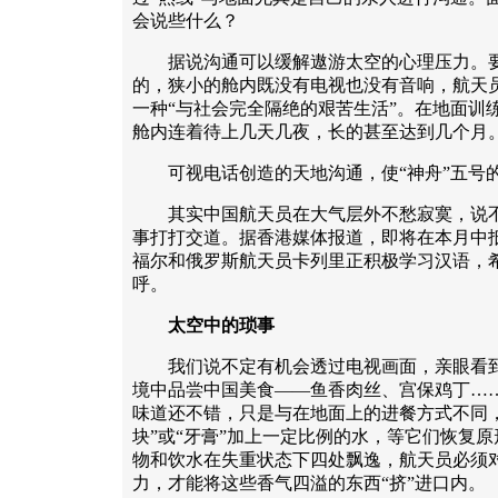
会说些什么？
据说沟通可以缓解遨游太空的心理压力。要
的，狭小的舱内既没有电视也没有音响，航天
一种“与社会完全隔绝的艰苦生活”。在地面训
舱内连着待上几天几夜，长的甚至达到几个月
可视电话创造的天地沟通，使“神舟”五号的
其实中国航天员在大气层外不愁寂寞，说不
事打打交道。据香港媒体报道，即将在本月中
福尔和俄罗斯航天员卡列里正积极学习汉语，
呼。
太空中的琐事
我们说不定有机会透过电视画面，亲眼看到
境中品尝中国美食——鱼香肉丝、宫保鸡丁…
味道还不错，只是与在地面上的进餐方式不同
块”或“牙膏”加上一定比例的水，等它们恢复
物和饮水在失重状态下四处飘逸，航天员必须
力，才能将这些香气四溢的东西“挤”进口内。