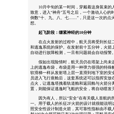
10月中旬的某一时间，穿戴着这身装束的
致意，进入“神舟”五号之后，一个激动人心的
倒数“十、九、八、七……”，只是这一次的点
想。
起飞阶段：绷紧神经的10分钟
在点火发射的过程中，航天员将受到长征二
和逃逸系统的保护。在发射前十五分钟，火箭
自动进行故障检测，一旦有问题就会自动报警
假如出现险情时，航天员仍在塔架上尚未进
上的逃逸布袋，布袋是用一种弹力很强的特殊
软滑梯一样从发射塔上层一直滑到地下室的安
员进入飞行座舱后，这套系统还可以指挥安放
点火，让逃逸塔拽着轨道舱和返回舱与火箭分
置，则能保证逃逸时飞船的安全，将自动喷发
因为有人，所以“安全”在有关载人首航的所
一。用于载人的长征2F火箭的设计就很能说明
照安全性设计制造火箭，其可靠性指标由不载人火箭