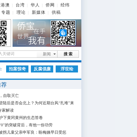
港澳
台湾
华人
侨网
经纬
|
|
|
|
专题
理论
新媒体
供稿
|
|
|
新闻
搜 索
:
拍案惊奇
反腐倡廉
浮世绘
推荐
，自取灭亡
”登陆后是否会北上？为何近期台风“扎堆”来
专家解读
护下黄冈黄州的生态答卷
“0”的突破背后，有他一份功劳
”被拐儿童父亲申军良：盼梅姨早日受惩