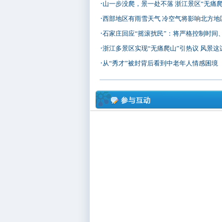
·
山一步没爬，景一处不落 浙江景区“无痛爬山
·
西部地区有雨雪天气 冷空气将影响北方地
·
石家庄回应“摇滚扰民”：将严格控制时间、远
·
浙江多景区实现“无痛爬山”引热议 风景这
·
从“秀才”被封背后看到中老年人情感困境