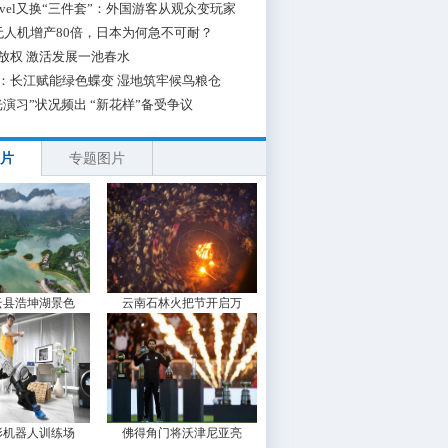
 Travel又换“三件套”：外国游客从观众变玩家
无人机增产80倍，日本为何急不可耐？
放权 激活发展一池春水
：长江赋能绿色蝶变 湿地筑牢候鸟粮仓
光演习”状况频出 “新花样”备受争议
片
专题图片
云县浩坤湖景色
云南石林火把节开启万
形机器人训练场
佛得角门将沃津尼亚亮