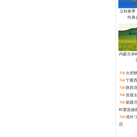
立秋换季
性鼻
内蒙古赤
·
火把
·
宁夏
·
陕西
·
首届
·
新疆
时紧急施
·
境外“
历