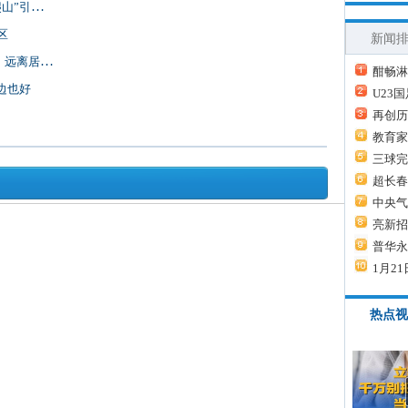
”引热议
区
新闻
离居民楼
酣畅淋
边也好
U23
再创历
教育家
三球完
超长春
中央气
亮新招
普华永
1月21
热点视