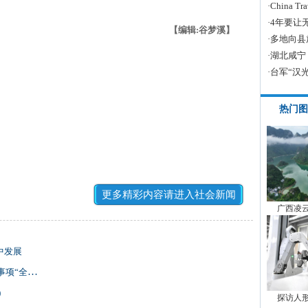
·
China
·
4年要让
【编辑:谷梦溪】
·
多地向县
·
湖北咸宁
·
台军“汉
热门图
更多精彩内容请进入社会新闻
广西凌
中发展
程网办”
)
探访人