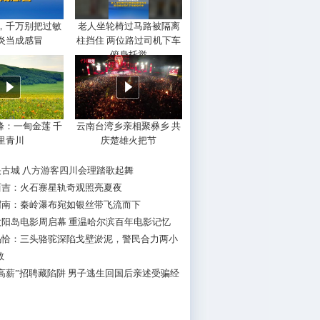
，千万别把过敏
老人坐轮椅过马路被隔离
炎当成感冒
柱挡住 两位路过司机下车
俯身托举
峰：一甸金莲 千
云南台湾乡亲相聚彝乡 共
里青川
庆楚雄火把节
映古城 八方游客四川会理踏歌起舞
西吉：火石寨星轨奇观照亮夏夜
渭南：秦岭瀑布宛如银丝带飞流而下
太阳岛电影周启幕 重温哈尔滨百年电影记忆
乌恰：三头骆驼深陷戈壁淤泥，警民合力两小
救
高薪”招聘藏陷阱 男子逃生回国后亲述受骗经