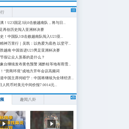
排行
漓！U23国足3比0击败越南队，将与日...
国足再创历史闯入亚洲杯决赛
史！中国队3∶0击败越南队闯入U23亚...
精神万里行｜吴凯：以热爱为底色 以坚守...
胜越南 中国首进U23男足亚洲杯决赛
节假让众人羡慕的是什么？
象台继续发布黄色预警 湘黔桂等地有雨雪...
！“营商环境”成地方开年会议高频词
道中国主席何睦宁：中国将继续为全球经济...
日人民币对美元中间价报7.0014元...
频
趣闻八卦