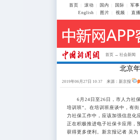
首页
滚动
国内
国际
军事
|
|
|
|
English
图片
视频
直
|
|
|
首页
→
社会新闻
北京
2019年06月27日 10:37 来源：新京报
6月24日至26日，市人力社
培训班”。在培训班座谈中，有
力社保工作中，应该加强信息化
正在积极推进电子社保卡应用，
获得更多便利。新京报记者 吴为