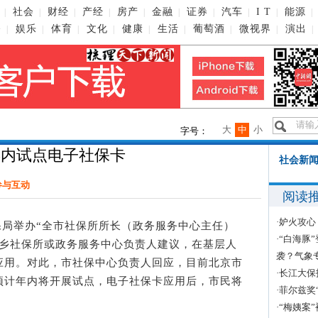
社会
财经
产经
房产
金融
证券
汽车
I T
能源
|
|
|
|
|
|
|
|
|
|
播
娱乐
体育
文化
健康
生活
葡萄酒
微视界
演出
|
|
|
|
|
|
|
|
|
大
中
小
字号：
年内试点电子社保卡
社会新闻
参与互动
阅读
·
妒火攻心
保局举办“全市社保所所长（政务服务中心主任）
·
“白海豚
街乡社保所或政务服务中心负责人建议，在基层人
袭？气象
应用。对此，市社保中心负责人回应，目前北京市
·
长江大保
预计年内将开展试点，电子社保卡应用后，市民将
·
菲尔兹奖
·
“梅姨案