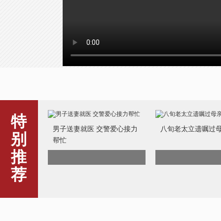
特
男子送妻就医 交警爱心接力
八旬老太立遗嘱过
别
帮忙
推
荐