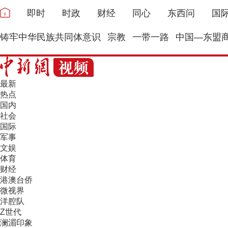
即时
时政
财经
同心
东西问
国
铸牢中华民族共同体意识
宗教
一带一路
中国—东盟
最新
热点
国内
社会
国际
军事
文娱
体育
财经
港澳台侨
微视界
洋腔队
Z世代
澜湄印象