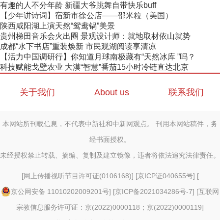
有趣的人不分年龄 新疆大爷跳舞自带快乐buff
【少年讲诗词】宿新市徐公店——邵米粒（美国）
陕西咸阳湖上演天然“鸳鸯锅”美景
贵州梯田音乐会火出圈 景观设计师：就地取材依山就势
成都“水下书店”重装焕新 市民观湖阅读享清凉
【活力中国调研行】你知道月球南极藏有“天然冰库 ”吗？
科技赋能戈壁农业 大漠“智慧”番茄15小时冷链直达北京
关于我们
About us
联系我们
本网站所刊载信息，不代表中新社和中新网观点。 刊用本网站稿件，务
经书面授权。
未经授权禁止转载、摘编、复制及建立镜像，违者将依法追究法律责任。
[
网上传播视听节目许可证(0106168)
] [
京ICP证040655号
] [
京公网安备 11010202009201号
] [
京ICP备2021034286号-7
] [
互联网
宗教信息服务许可证：京(2022)0000118；京(2022)0000119
]