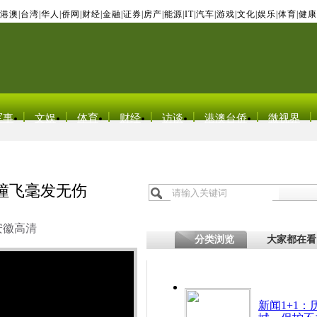
港澳
|
台湾
|
华人
|
侨网
|
财经
|
金融
|
证券
|
房产
|
能源
|
IT
|
汽车
|
游戏
|
文化
|
娱乐
|
体育
|
健康
军事
文娱
体育
财经
访谈
港澳台侨
微视界
撞飞毫发无伤
安徽高清
分类浏览
大家都在看
新闻1+1