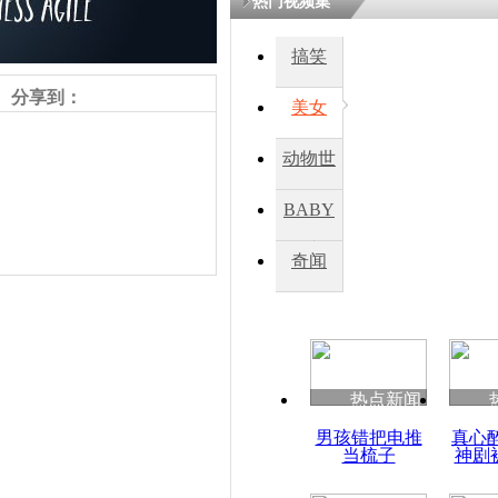
热门视频集
搞笑
四川一精神
病发持大锤
分享到：
美女
动物世
探访传承四
俗：近万民
界
BABY
英省亲送行
秀
奇闻
小伙骑车逆
崩溃 网上
因
责任编辑：【
吉晓东
】
热点新闻
四川兴文苗
男孩错把电推
真心
度苗族花山
当梳子
神剧