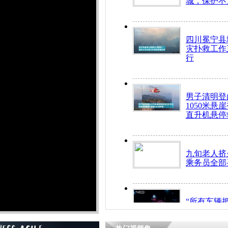
城，保护不
四川冕宁县
灾扑救工作
行
男子清明登
1050米悬
直升机悬停
九旬老人挤
乘务员全部
“所有车辆
开！”儿童
警急速救助