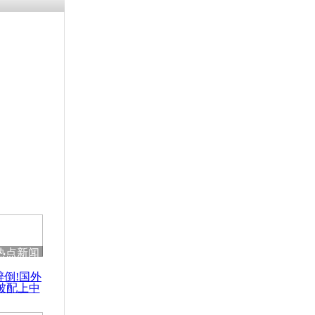
残疾男子因
砸银行
千年传统习
众为娥皇女
行被查情绪
回答崩溃原
热点新闻
乡上万人欢
醉倒!国外
节
被配上中
国民乐