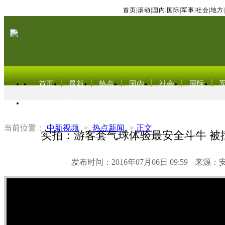
首页
|
滚动
|
国内
|
国际
|
军事
|
社会
|
地方
|
首页
最新
热点
国内
社会
国际
东北亚电视网
当前位置：
中新视频
>
热点新闻
>
正文
实拍：游客套气球体验最安全斗牛 被
发布时间：2016年07月06日 09:59
来源：