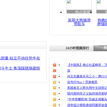
清明祭英烈
魂
热点新闻
呆萌大熊猫滑
狗教
雪取乐
胖猫
游客体验最
24小时视频排行
一周
胆量 站立不动任凭牛在
【中国风】德云社孟鹤堂：万
斗牛士 角顶踩踏场面惊
深
河北无腿老兵马三小：爬行19
信号灯Plus！浑身都亮
美国发言人即兴用中文回答
现代密码学之父如何保存密
“中华赏樱胜地”无锡太湖鼋
清华设计师投身胡同厕所改造