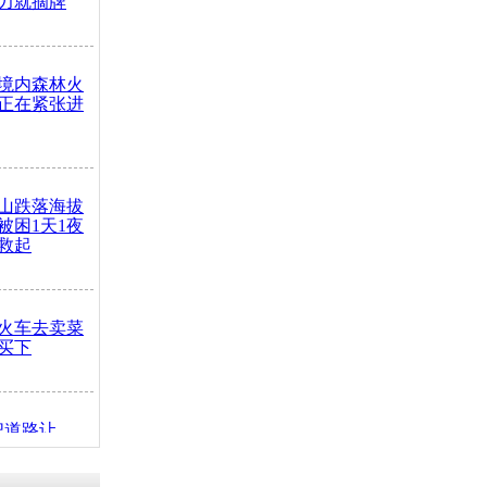
力就摘牌
境内森林火
正在紧张进
山跌落海拔
崖被困1天1夜
救起
火车去卖菜
买下
把道路让
突发疾病交