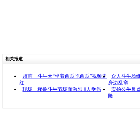
相关报道
超萌！斗牛犬“坐着西瓜吃西瓜”视频走
众人斗牛场练
红
身边乱窜
现场：秘鲁斗牛节场面激烈 8人受伤
实拍公牛反虐
险