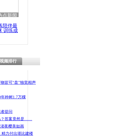
 哀思悼忠
热点新闻
练陪伴最
咪 训练成
功瘦身
安全斗牛
视频排行
物皆可“盘”独觉相声
年种树1.7万棵
记者提问
码？答案竟然是……
头渚夜樱美如画
 精力付出堪比建楼