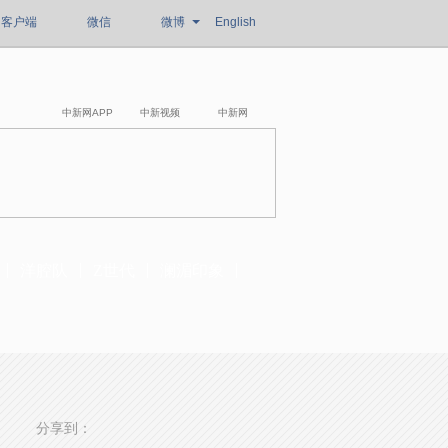
客户端
微信
微博
English
中新网APP
中新视频
中新网
洋腔队
Z世代
澜湄印象
分享到：