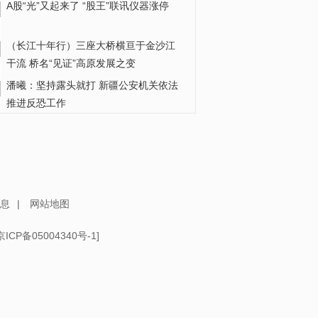
A股“光”又起来了 “股王”联讯仪器涨停
（长江十年行）三座大桥横亘于金沙江
干流 桥名“见证”高原发展之变
潘曦：坚持露头就打 新疆公安机关依法
推进反恐工作
寸步不让！解放军硬刚荷兰老舰 驱离菲
方挑衅船只
两岸青少年福州以棒球为桥展开交流
息
|
网站地图
京ICP备05004340号-1
]