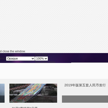
d close the window.
2019年版第五套人民币发行
Font Size
ency
Text Edge Style
Reset
restore all settings 
ency
Font Family
ency
拉萨“雪顿节”启幕
y pressing the Escape key or activating the close button.
给
禁渔期结束 太湖迎来秋汛开
捕