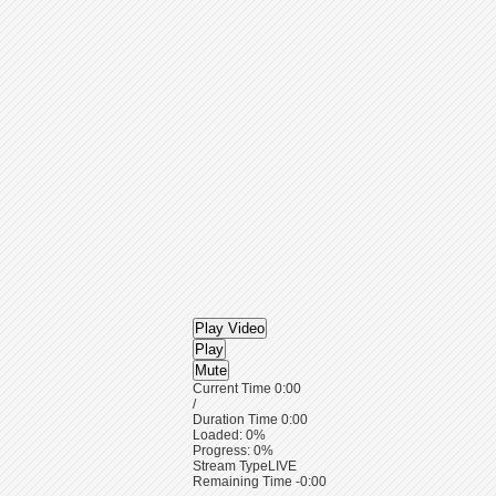
Play Video
Play
Mute
Current Time
0:00
/
Duration Time
0:00
Loaded
: 0%
Progress
: 0%
Stream Type
LIVE
Remaining Time
-0:00