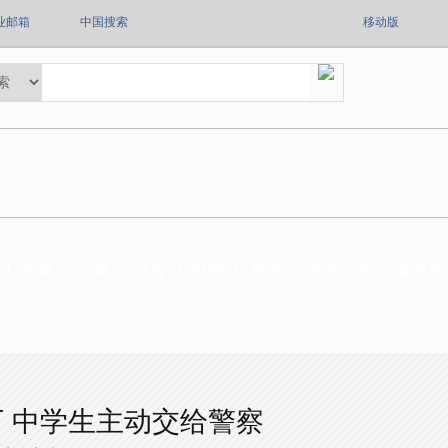
业邮箱
中国搜索
移动版
军事
文娱
体育
财经
直播
港澳台侨
微视界
 中学生主动交给警察