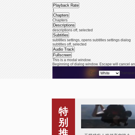
Playback Rate
1
Chapters
Chapters
Descriptions
descriptions off
, selected
Subtitles
subtitles settings
, opens subtitles settings dialog
subtitles off
, selected
Audio Track
Fullscreen
This is a modal window.
Beginning of dialog window. Escape will cancel an
Text
Color
Transpar
Background
Color
Transpar
Window
Color
Transpar
无腿残疾人挑战高空跳伞
End of dialog window.
This is a modal window. This modal can be closed b
特
路边捡两万 中学生主动交
别
警察
推