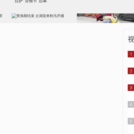
男孩掉进窨井 环卫大叔出手
相救