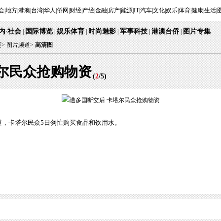
会
|
地方
|
港澳
|
台湾
|
华人
|
侨网
|
财经
|
产经
|
金融
|
房产
|
能源
|
IT
|
汽车
|
文化
|
娱乐
|
体育
|
健康
|
生活
|
内
社会
国际博览
娱乐体育
时尚魅影
军事科技
港澳台侨
图片专集
·
|
|
|
|
|
|
页
>
图片频道>
高清图
尔民众抢购物资
(
2
/
5
)
道，卡塔尔民众5日匆忙购买食品和饮用水。