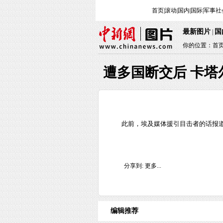
首页
|
滚动
|
国内
|
国际
|
军事
社
最新图片
国
|
你的位置：
首
遭多国断交后 卡塔
此前，埃及媒体援引目击者的话报
分享到:
更多...
编辑推荐