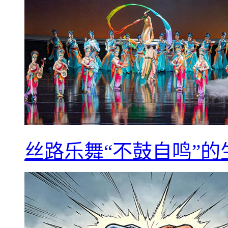
丝路乐舞“不鼓自鸣”