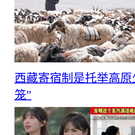
西藏寄宿制是托举高原
笼”