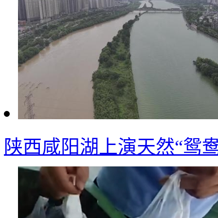
陕西咸阳湖上演天然“鸳鸯