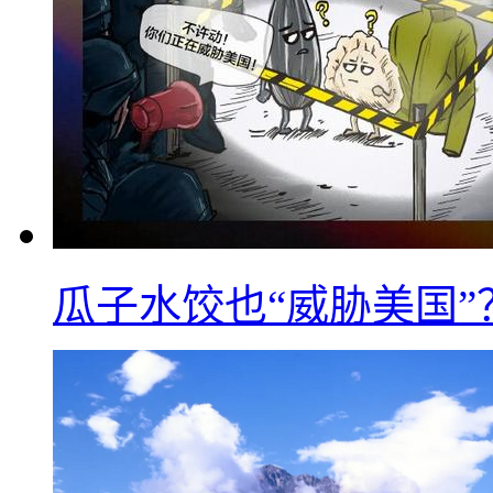
瓜子水饺也“威胁美国”