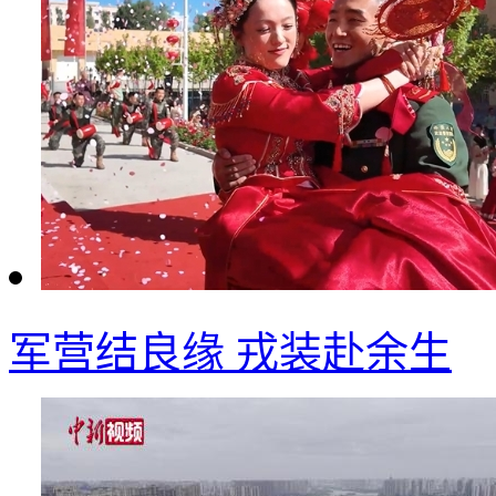
军营结良缘 戎装赴余生