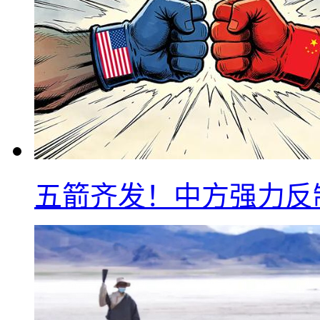
五箭齐发！中方强力反