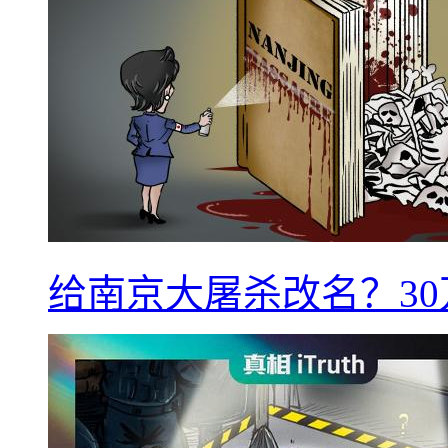
给南京大屠杀改名？3