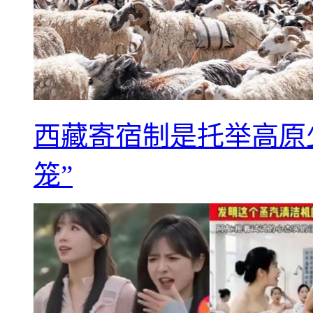
西藏寄宿制是托举高原
笼”