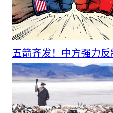
五箭齐发！中方强力反