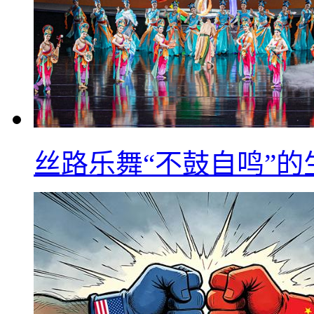
丝路乐舞“不鼓自鸣”