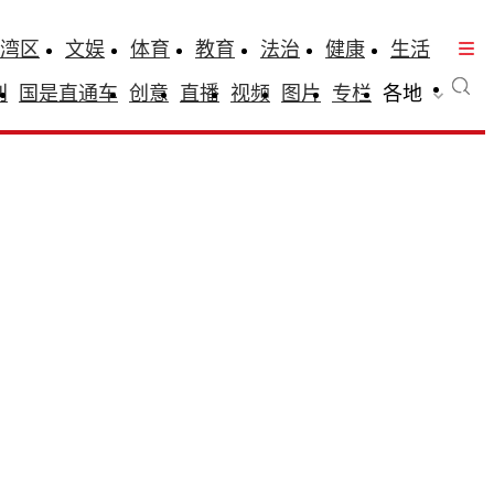
湾区
文娱
体育
教育
法治
健康
生活
刊
国是直通车
创意
直播
视频
图片
专栏
各地