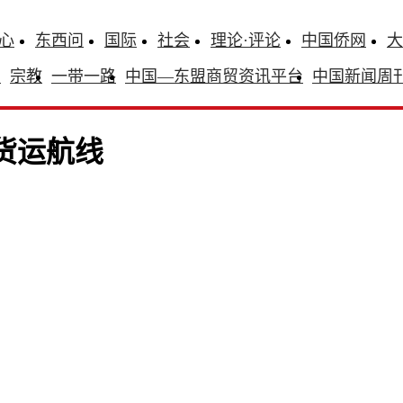
心
东西问
国际
社会
理论·评论
中国侨网
大
识
宗教
一带一路
中国—东盟商贸资讯平台
中国新闻周
货运航线