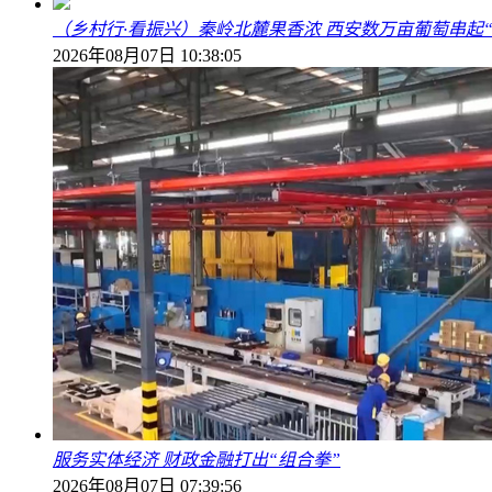
（乡村行·看振兴）秦岭北麓果香浓 西安数万亩葡萄串起
2026年08月07日 10:38:05
服务实体经济 财政金融打出“组合拳”
2026年08月07日 07:39:56