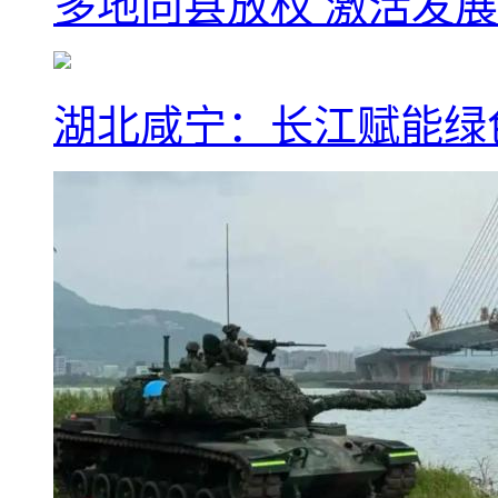
多地向县放权 激活发
湖北咸宁：长江赋能绿