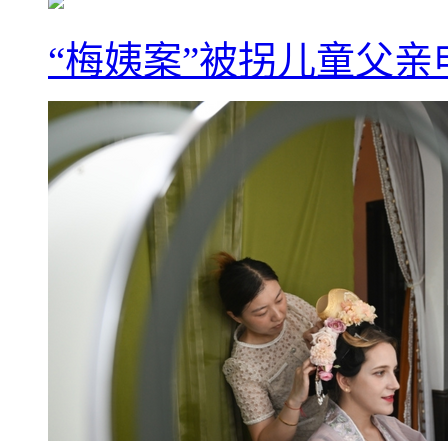
“梅姨案”被拐儿童父