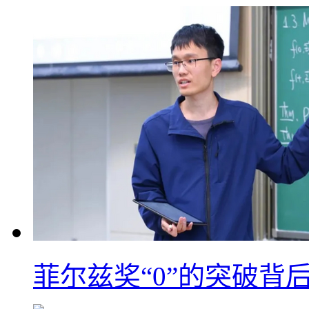
菲尔兹奖“0”的突破背