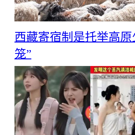
西藏寄宿制是托举高原
笼”