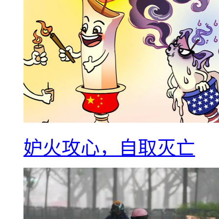
妒火攻心，自取灭亡