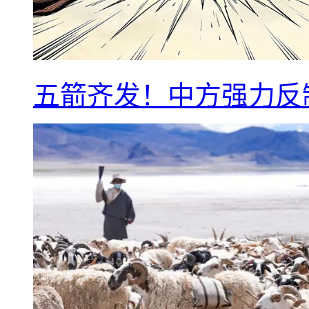
五箭齐发！中方强力反