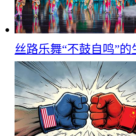
丝路乐舞“不鼓自鸣”