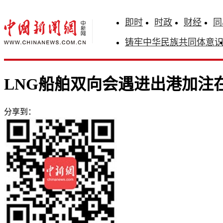
即时
时政
财经
同
铸牢中华民族共同体意
LNG船舶双向会遇进出港加注
分享到：