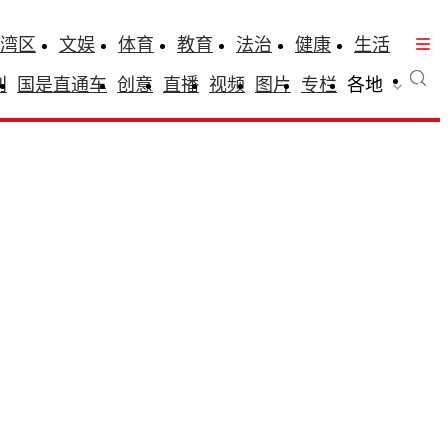
湾区
文娱
体育
教育
法治
健康
生活
刊
国是直通车
创意
直播
视频
图片
专栏
各地