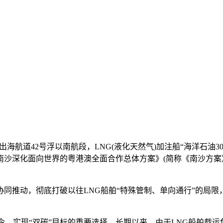
州港出海航道42号浮以南航段，LNG(液化天然气)加注船“海洋石
南沙深化面向世界的粤港澳全面合作总体方案》(简称《南沙方案
推动，彻底打破以往LNG船舶“特殊管制、单向通行”的局限，
、实现“双碳”目标的重要选择。长期以来，由于LNG船舶载运