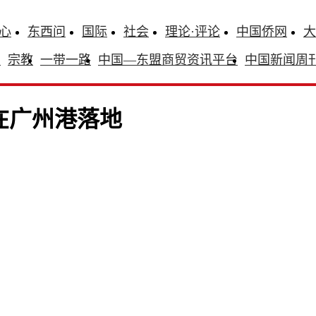
心
东西问
国际
社会
理论·评论
中国侨网
大
识
宗教
一带一路
中国—东盟商贸资讯平台
中国新闻周
在广州港落地