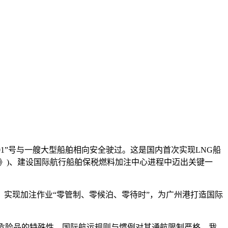
油301”号与一艘大型船舶相向安全驶过。这是国内首次实现LNG船
》)、建设国际航行船舶保税燃料加注中心进程中迈出关键一
实现加注作业“零管制、零候泊、零待时”，为广州港打造国际
危险品的特殊性，国际航运规则与惯例对其通航限制严格，我