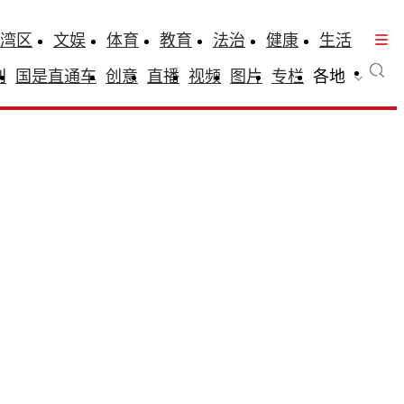
湾区
文娱
体育
教育
法治
健康
生活
刊
国是直通车
创意
直播
视频
图片
专栏
各地