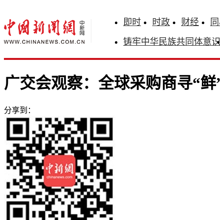
即时
时政
财经
同
铸牢中华民族共同体意
广交会观察：全球采购商寻“鲜
分享到：