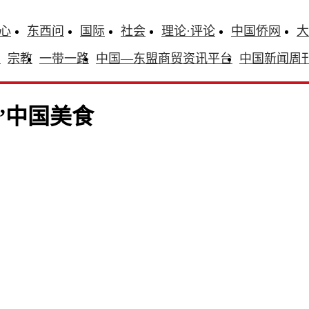
心
东西问
国际
社会
理论·评论
中国侨网
大
识
宗教
一带一路
中国—东盟商贸资讯平台
中国新闻周
”中国美食