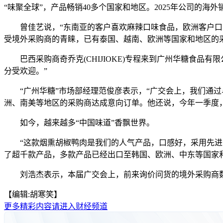
“味聚全球”，产品畅销40多个国家和地区。2025年公司的海外
曾佳艺说，“东南亚的客户喜欢麻辣口味食品，欧洲客户口味
受境外采购商的青睐，已有泰国、越南、欧洲等国家和地区的
巴西采购商奇乔克(CHIJIOKE)专程来到广州华糖食品
分受欢迎。”
“广州华糖”市场部经理范俊彦表示，“广交会上，我们通过
洲、南美等地区的采购商达成意向订单。他还说，今年一季度
如今，越来越多“中国味道”香飘世界。
“这款烟熏胡椒鸭肉是我们的人气产品，口感好，采用先进的
了超千款产品，多款产品已经出口至韩国、欧洲、中东等国家
刘浩杰表示，本届广交会上，前来询价问货的境外采购商数量
【编辑:胡寒笑】
更多精彩内容请进入财经频道