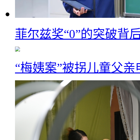
菲尔兹奖“0”的突破背
“梅姨案”被拐儿童父