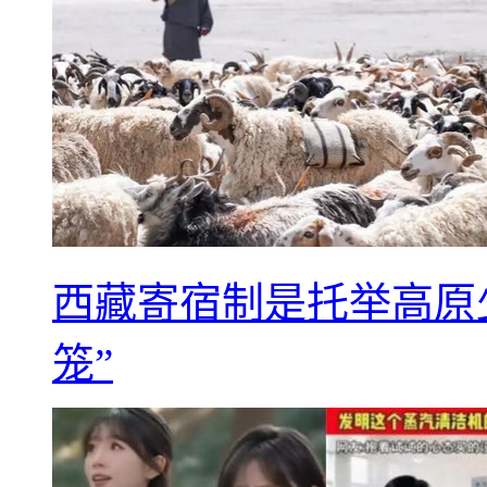
西藏寄宿制是托举高原
笼”