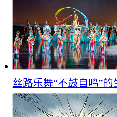
丝路乐舞“不鼓自鸣”