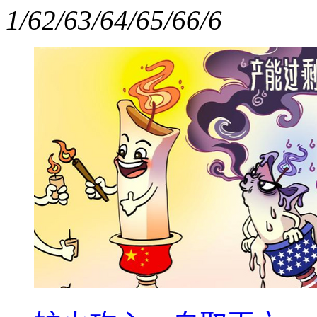
1/6
2/6
3/6
4/6
5/6
6/6