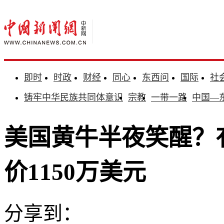
即时
时政
财经
同心
东西问
国际
社
铸牢中华民族共同体意识
宗教
一带一路
中国—
美国黄牛半夜笑醒？
价1150万美元
分享到：