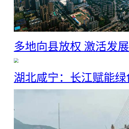
多地向县放权 激活发
湖北咸宁：长江赋能绿