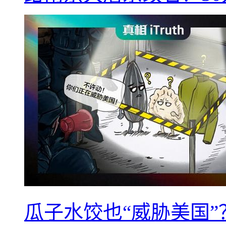
瓜子水饺也“威胁美国”