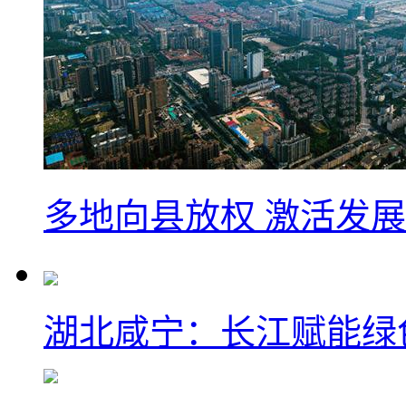
多地向县放权 激活发
湖北咸宁：长江赋能绿