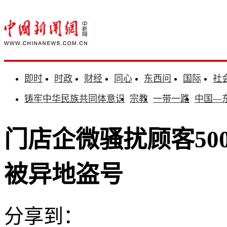
即时
时政
财经
同心
东西问
国际
社
铸牢中华民族共同体意识
宗教
一带一路
中国—
门店企微骚扰顾客50
被异地盗号
分享到：