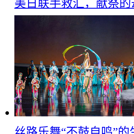
美日联手救汇，献祭的
丝路乐舞“不鼓自鸣”