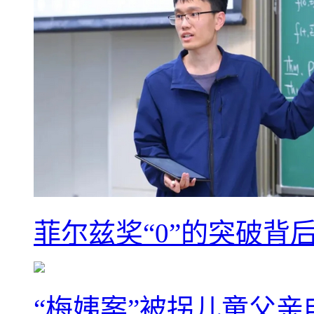
菲尔兹奖“0”的突破背
“梅姨案”被拐儿童父