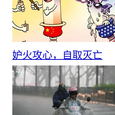
妒火攻心，自取灭亡