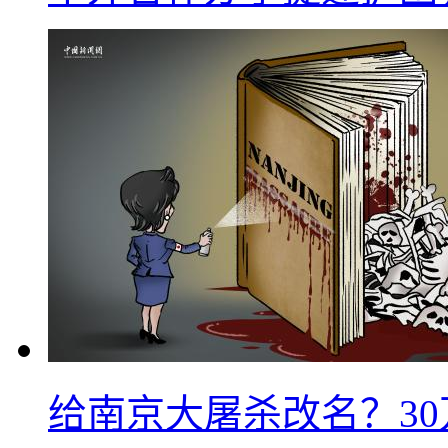
给南京大屠杀改名？3