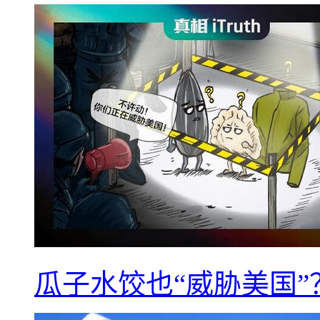
瓜子水饺也“威胁美国”