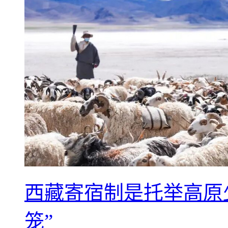
西藏寄宿制是托举高原
笼”