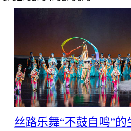
丝路乐舞“不鼓自鸣”