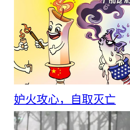
妒火攻心，自取灭亡