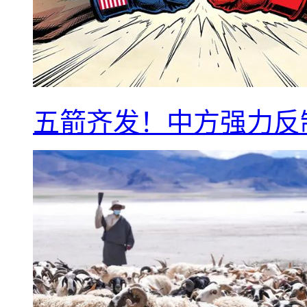
五箭齐发！中方强力反