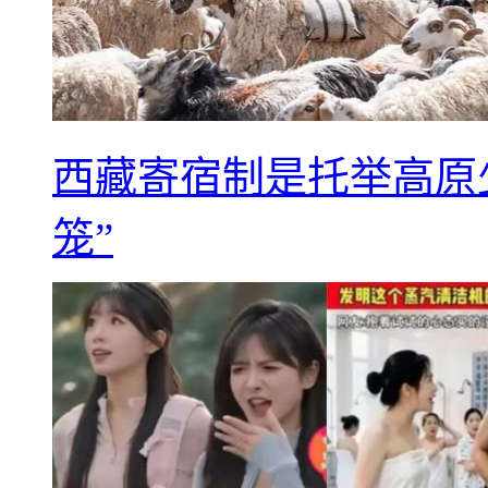
西藏寄宿制是托举高原
笼”