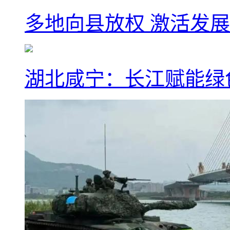
多地向县放权 激活发
湖北咸宁：长江赋能绿