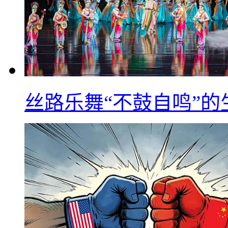
丝路乐舞“不鼓自鸣”