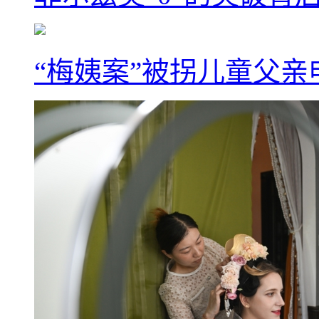
“梅姨案”被拐儿童父