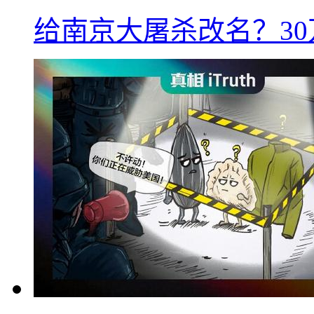
给南京大屠杀改名？3