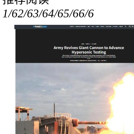
1/6
2/6
3/6
4/6
5/6
6/6