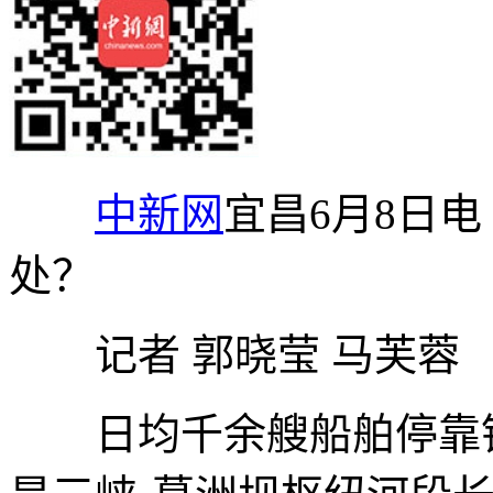
中新网
宜昌6月8日电
处？
记者 郭晓莹 马芙蓉
日均千余艘船舶停靠锚