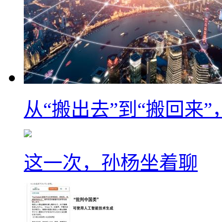
从“搬出去”到“搬回来
这一次，孙杨坐着聊