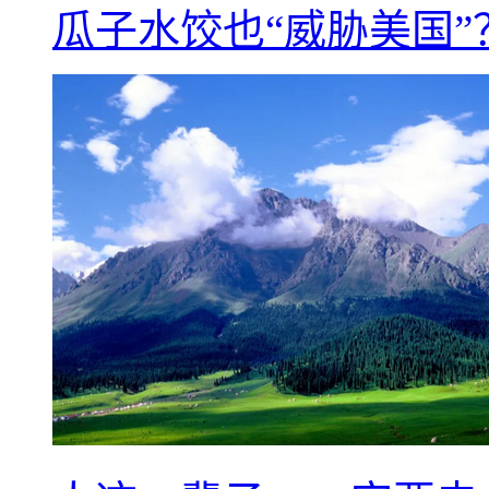
瓜子水饺也“威胁美国”