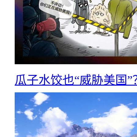
瓜子水饺也“威胁美国”