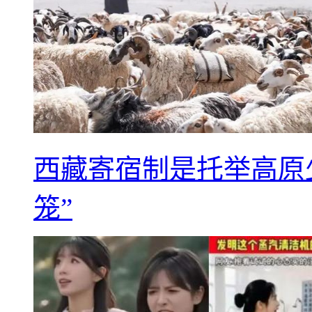
西藏寄宿制是托举高原
笼”