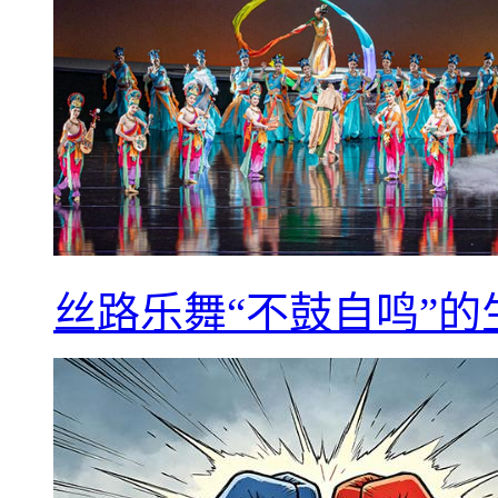
丝路乐舞“不鼓自鸣”