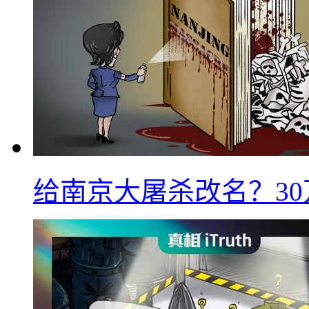
给南京大屠杀改名？3