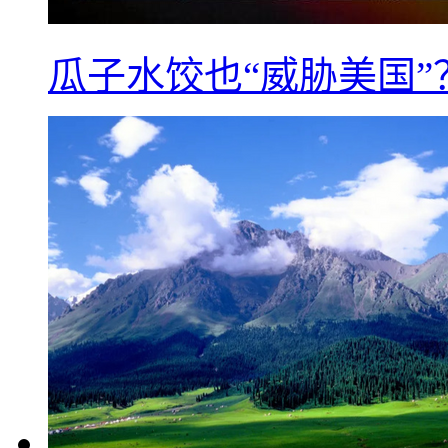
瓜子水饺也“威胁美国”