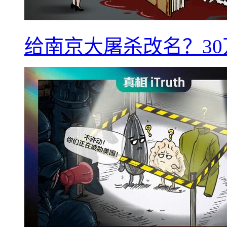
给南京大屠杀改名？3