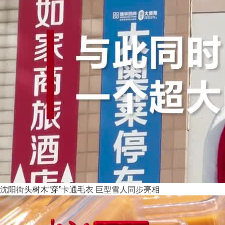
沈阳街头树木“穿”卡通毛衣 巨型雪人同步亮相