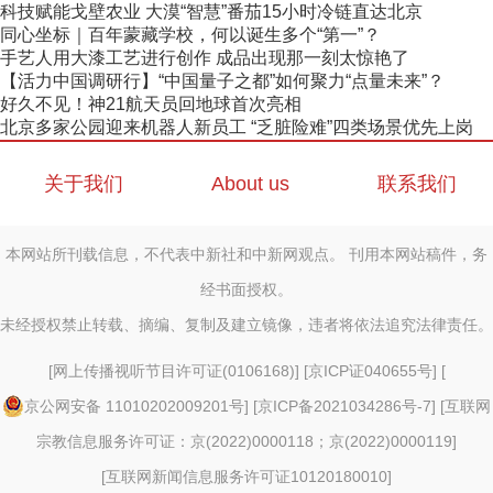
科技赋能戈壁农业 大漠“智慧”番茄15小时冷链直达北京
同心坐标｜百年蒙藏学校，何以诞生多个“第一”？
手艺人用大漆工艺进行创作 成品出现那一刻太惊艳了
【活力中国调研行】“中国量子之都”如何聚力“点量未来”？
好久不见！神21航天员回地球首次亮相
北京多家公园迎来机器人新员工 “乏脏险难”四类场景优先上岗
关于我们
About us
联系我们
本网站所刊载信息，不代表中新社和中新网观点。 刊用本网站稿件，务
经书面授权。
未经授权禁止转载、摘编、复制及建立镜像，违者将依法追究法律责任。
[
网上传播视听节目许可证(0106168)
] [
京ICP证040655号
] [
京公网安备 11010202009201号
] [
京ICP备2021034286号-7
] [
互联网
宗教信息服务许可证：京(2022)0000118；京(2022)0000119
]
[
互联网新闻信息服务许可证10120180010
]