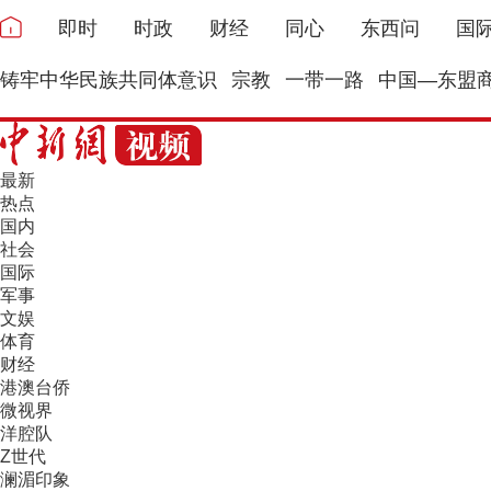
即时
时政
财经
同心
东西问
国
铸牢中华民族共同体意识
宗教
一带一路
中国—东盟
最新
热点
国内
社会
国际
军事
文娱
体育
财经
港澳台侨
微视界
洋腔队
Z世代
澜湄印象