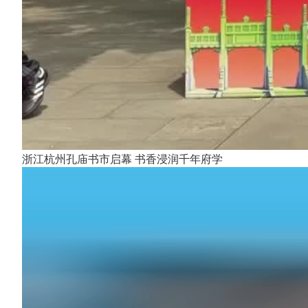
浙江杭州孔庙书市启幕 书香浸润千年府学