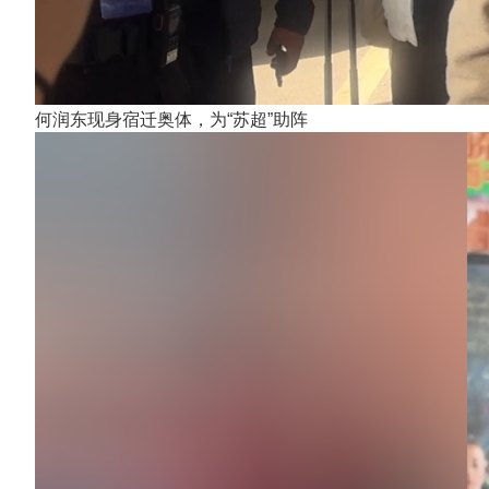
何润东现身宿迁奥体，为“苏超”助阵