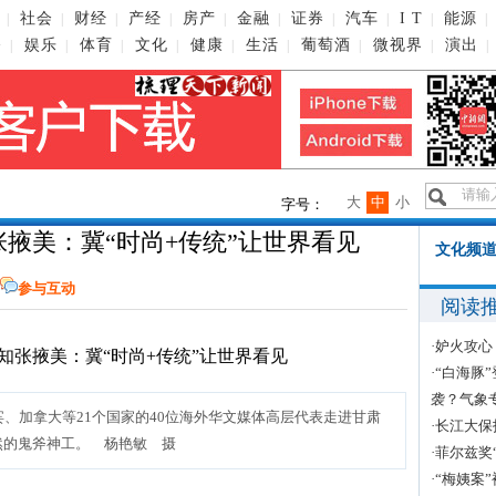
社会
财经
产经
房产
金融
证券
汽车
I T
能源
|
|
|
|
|
|
|
|
|
|
播
娱乐
体育
文化
健康
生活
葡萄酒
微视界
演出
|
|
|
|
|
|
|
|
|
大
中
小
字号：
掖美：冀“时尚+传统”让世界看见
文化频道
参与互动
阅读
·
妒火攻心
·
“白海豚
袭？气象
宾、加拿大等21个国家的40位海外华文媒体高层代表走进甘肃
·
长江大保
然的鬼斧神工。 杨艳敏 摄
·
菲尔兹奖
·
“梅姨案