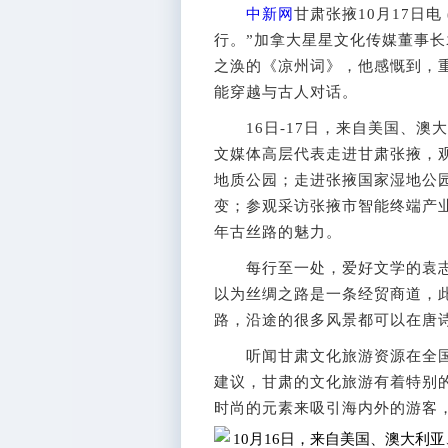
中新网
甘肃张掖10月17日电
行。”加拿大星星文化传媒董事
之涣的《凉州词》，他感慨到，
能穿越与古人对话。
16日-17日，来自美国、澳大
文媒体高层代表走进甘肃张掖，
地质公园；走进张掖国家湿地公
变；参观采访张掖市智能终端产
年古丝路的魅力。
每行至一处，爱好文学的袁志强
以为丝绸之路是一条经贸商道，
路，沿途的很多风景都可以在唐
听闻甘肃文化旅游资源在全国
建议，甘肃的文化旅游有着特别
时尚的元素来吸引海内外的游客