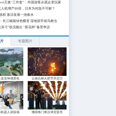
 Travel又换“三件套”：外国游客从观众变玩家
无人机增产80倍，日本为何急不可耐？
放权 激活发展一池春水
：长江赋能绿色蝶变 湿地筑牢候鸟粮仓
光演习”状况频出 “新花样”备受争议
片
专题图片
云县浩坤湖景色
云南石林火把节开启万
形机器人训练场
佛得角门将沃津尼亚亮