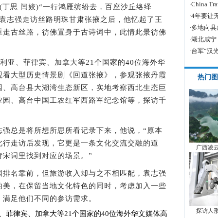
·
China
 (丁思 闫姣)“一行鸿雁缤纷去，百座沙丘络绎
·
4年要让
长袁志强走访丝路明珠甘肃张掖之后，他忆起了王
·
多地向县
重走古丝路，彷佛置身于古诗词中，此情此景彷佛
·
湖北咸宁
·
台军“汉
利亚、菲律宾、加拿大等21个国家的40位海外华
观看大型历史情景剧《回道张掖》，参观张掖丹霞
热门图
园、高台县大湖湾生态新区，实地考察西北生态巨
业园、高台中国工农红军西路军纪念馆等，探访千
总是将所想所思所看记录下来，他说，“原本
此行走访后发现，它更是一条文化交流交融的道
广西凌
诗宋词里找到对应的场景。”
排名靠前，但旅游收入却与之不相匹配，袁志强
的美，在保留当地文化特色的同时，考虑加入一些
，满足他们不同的参访需求。
探访人