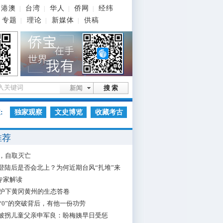
港澳
台湾
华人
侨网
经纬
|
|
|
|
专题
理论
新媒体
供稿
|
|
|
新闻
搜 索
:
独家观察
文史博览
收藏考古
推荐
，自取灭亡
”登陆后是否会北上？为何近期台风“扎堆”来
专家解读
护下黄冈黄州的生态答卷
“0”的突破背后，有他一份功劳
”被拐儿童父亲申军良：盼梅姨早日受惩