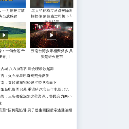
，千万别把过敏
老人坐轮椅过马路被隔离
炎当成感冒
柱挡住 两位路过司机下车
俯身托举
峰：一甸金莲 千
云南台湾乡亲相聚彝乡 共
里青川
庆楚雄火把节
映古城 八方游客四川会理踏歌起舞
西吉：火石寨星轨奇观照亮夏夜
渭南：秦岭瀑布宛如银丝带飞流而下
太阳岛电影周启幕 重温哈尔滨百年电影记忆
乌恰：三头骆驼深陷戈壁淤泥，警民合力两小
救
高薪”招聘藏陷阱 男子逃生回国后亲述受骗经