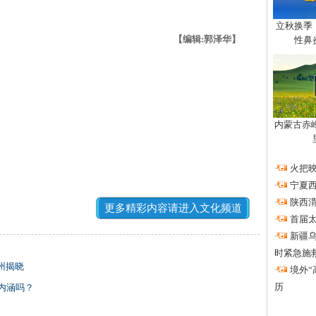
立秋换季
【编辑:郭泽华】
性鼻
内蒙古赤
·
火把
·
宁夏
·
陕西
更多精彩内容请进入文化频道
·
首届
·
新疆
时紧急施
州揭晓
·
境外“
历
内涵吗？