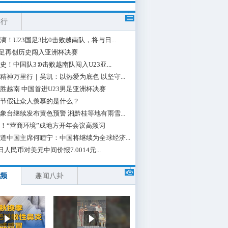
排行
漓！U23国足3比0击败越南队，将与日...
国足再创历史闯入亚洲杯决赛
史！中国队3∶0击败越南队闯入U23亚...
精神万里行｜吴凯：以热爱为底色 以坚守...
胜越南 中国首进U23男足亚洲杯决赛
节假让众人羡慕的是什么？
象台继续发布黄色预警 湘黔桂等地有雨雪...
！“营商环境”成地方开年会议高频词
道中国主席何睦宁：中国将继续为全球经济...
日人民币对美元中间价报7.0014元...
频
趣闻八卦