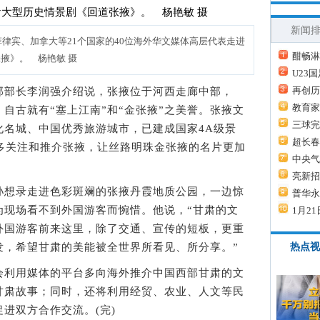
新闻
菲律宾、加拿大等21个国家的40位海外华文媒体高层代表走进
酣畅淋
掖》。 杨艳敏 摄
U23
再创历
部长李润强介绍说，张掖位于河西走廊中部，
教育家
，自古就有“塞上江南”和“金张掖”之美誉。张掖文
三球完
化名城、中国优秀旅游城市，已建成国家4A级景
超长春
够多关注和推介张掖，让丝路明珠金张掖的名片更加
中央气
亮新招
想录走进色彩斑斓的张掖丹霞地质公园，一边惊
普华永
为现场看不到外国游客而惋惜。他说，“甘肃的文
1月21
外国游客前来这里，除了交通、宣传的短板，更重
发，希望甘肃的美能被全世界所看见、所分享。”
热点视
利用媒体的平台多向海外推介中国西部甘肃的文
甘肃故事；同时，还将利用经贸、农业、人文等民
进双方合作交流。(完)