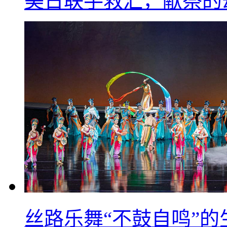
美日联手救汇，献祭的
丝路乐舞“不鼓自鸣”