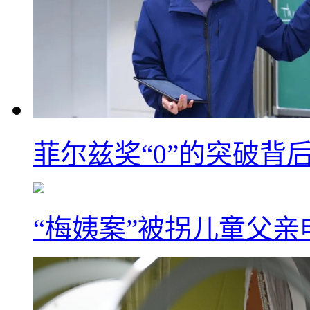
菲尔兹奖“0”的突破背
“梅姨案”被拐儿童父