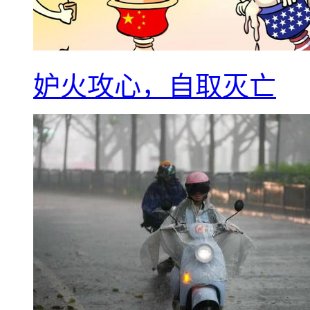
妒火攻心，自取灭亡