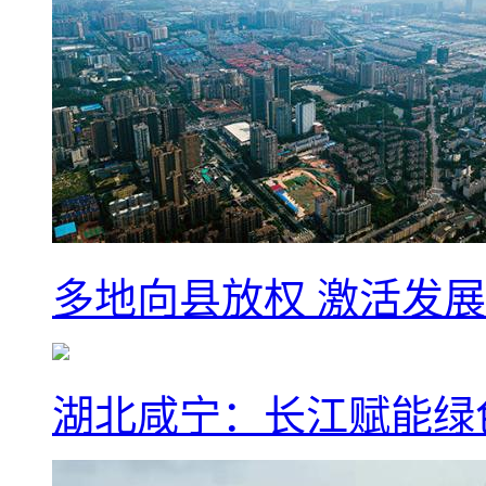
多地向县放权 激活发
湖北咸宁：长江赋能绿