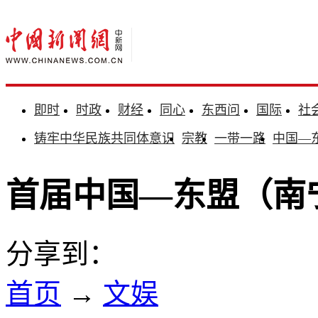
即时
时政
财经
同心
东西问
国际
社
铸牢中华民族共同体意识
宗教
一带一路
中国—
首届中国—东盟（南
分享到：
首页
→
文娱