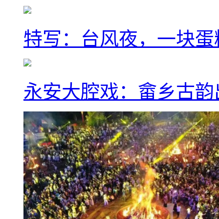
特写：台风夜，一块蛋
永安大腔戏：畲乡古韵