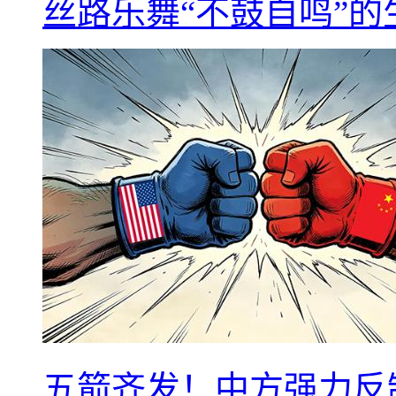
丝路乐舞“不鼓自鸣”
五箭齐发！中方强力反