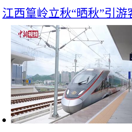
江西篁岭立秋“晒秋”引游