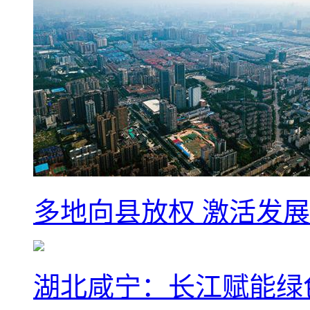
多地向县放权 激活发
湖北咸宁：长江赋能绿