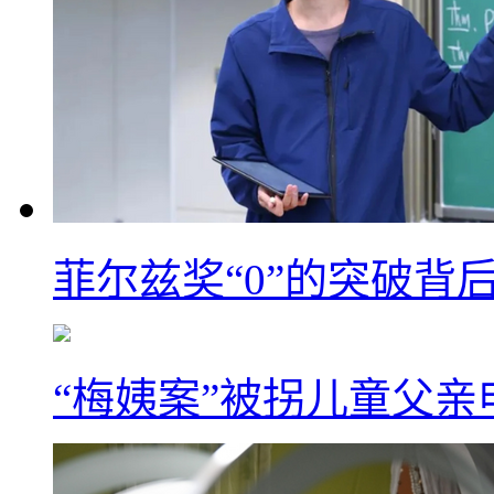
菲尔兹奖“0”的突破背
“梅姨案”被拐儿童父