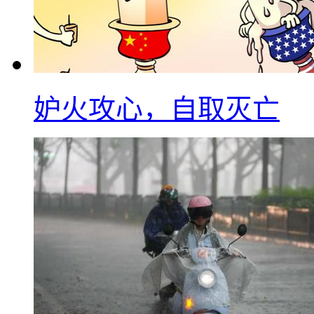
妒火攻心，自取灭亡