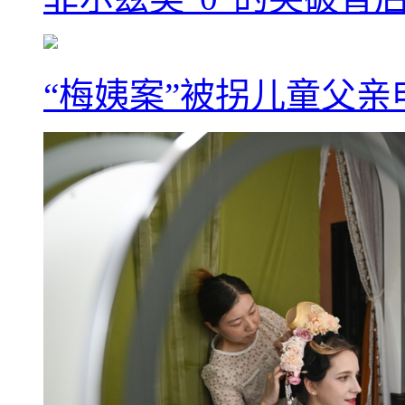
“梅姨案”被拐儿童父