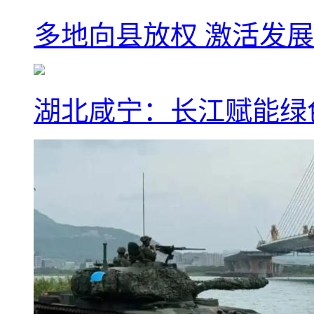
多地向县放权 激活发
湖北咸宁：长江赋能绿