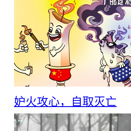
妒火攻心，自取灭亡