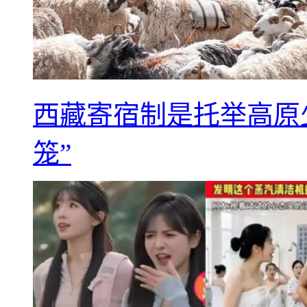
西藏寄宿制是托举高原
笼”