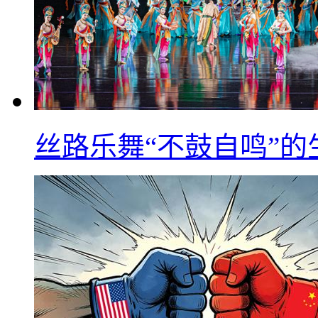
丝路乐舞“不鼓自鸣”