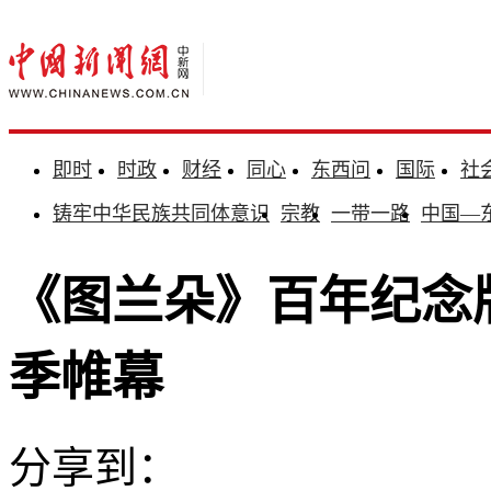
即时
时政
财经
同心
东西问
国际
社
铸牢中华民族共同体意识
宗教
一带一路
中国—
《图兰朵》百年纪念版
季帷幕
分享到：