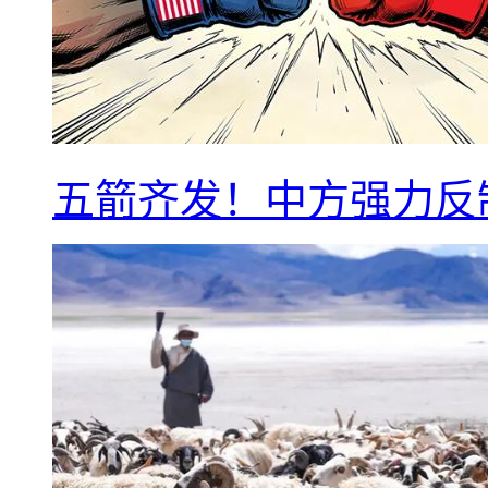
五箭齐发！中方强力反