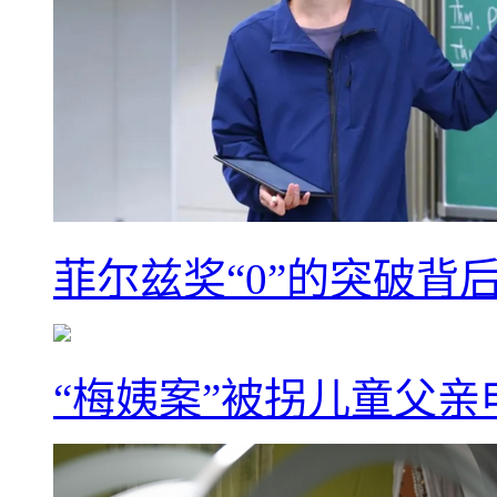
菲尔兹奖“0”的突破背
“梅姨案”被拐儿童父