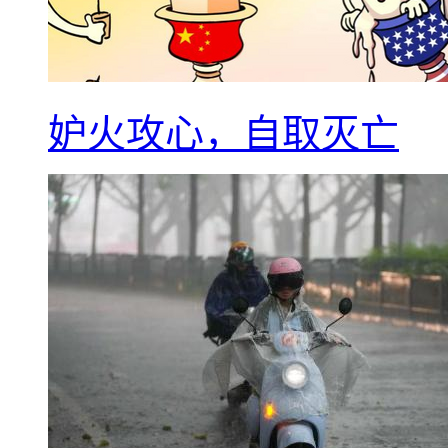
妒火攻心，自取灭亡