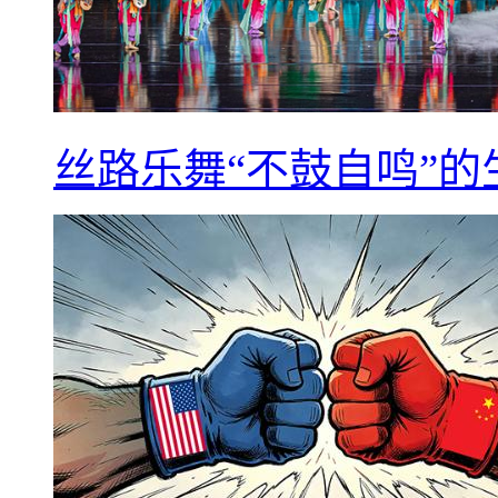
丝路乐舞“不鼓自鸣”