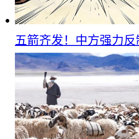
五箭齐发！中方强力反