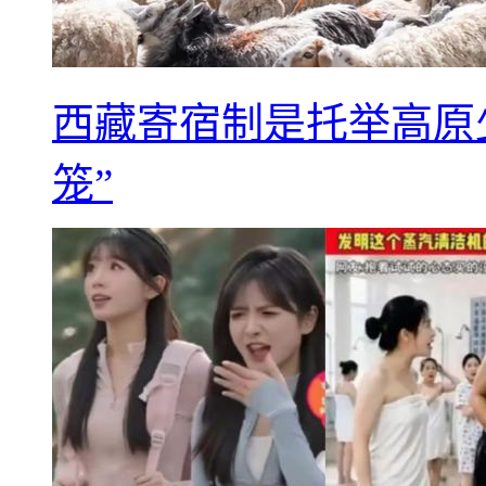
西藏寄宿制是托举高原
笼”