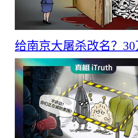
给南京大屠杀改名？3