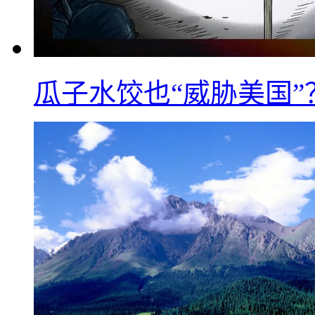
瓜子水饺也“威胁美国”