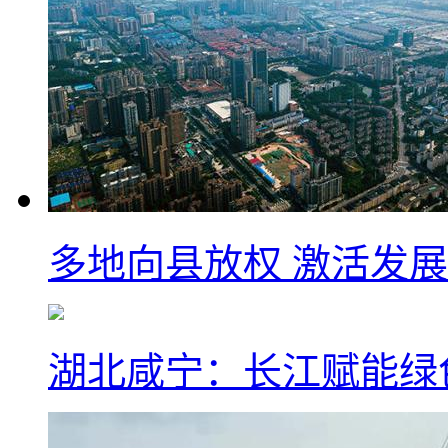
多地向县放权 激活发
湖北咸宁：长江赋能绿