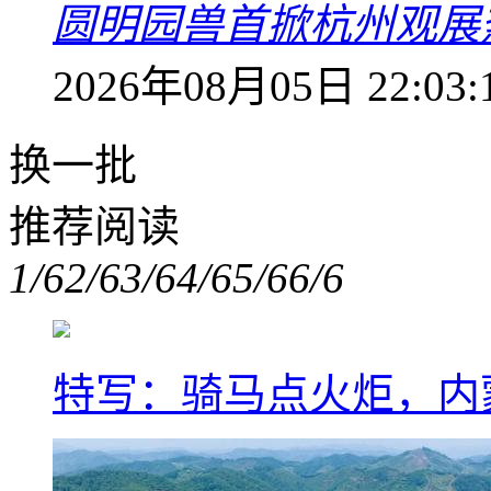
圆明园兽首掀杭州观展热
2026年08月05日 22:03:
换一批
推荐阅读
1/6
2/6
3/6
4/6
5/6
6/6
特写：骑马点火炬，内