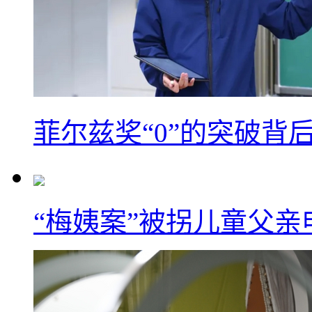
菲尔兹奖“0”的突破背
“梅姨案”被拐儿童父