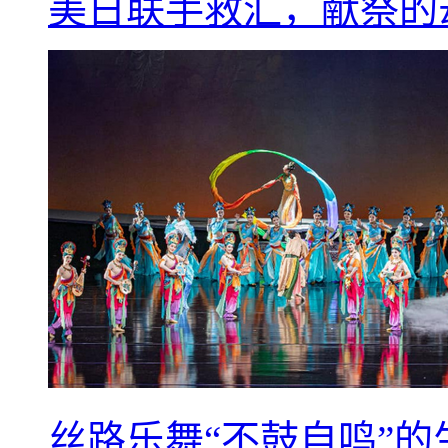
美日联手救汇，献祭的
丝路乐舞“不鼓自鸣”