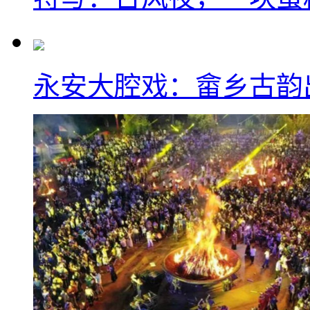
永安大腔戏：畲乡古韵