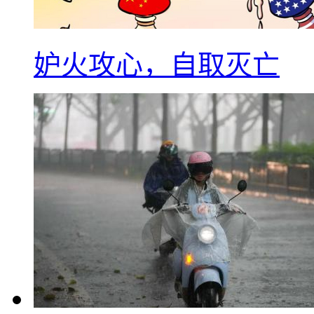
妒火攻心，自取灭亡