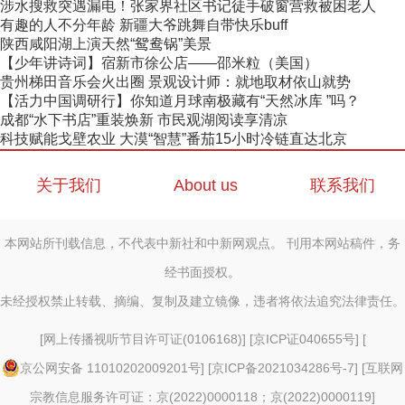
涉水搜救突遇漏电！张家界社区书记徒手破窗营救被困老人
有趣的人不分年龄 新疆大爷跳舞自带快乐buff
陕西咸阳湖上演天然“鸳鸯锅”美景
【少年讲诗词】宿新市徐公店——邵米粒（美国）
贵州梯田音乐会火出圈 景观设计师：就地取材依山就势
【活力中国调研行】你知道月球南极藏有“天然冰库 ”吗？
成都“水下书店”重装焕新 市民观湖阅读享清凉
科技赋能戈壁农业 大漠“智慧”番茄15小时冷链直达北京
关于我们
About us
联系我们
本网站所刊载信息，不代表中新社和中新网观点。 刊用本网站稿件，务
经书面授权。
未经授权禁止转载、摘编、复制及建立镜像，违者将依法追究法律责任。
[
网上传播视听节目许可证(0106168)
] [
京ICP证040655号
] [
京公网安备 11010202009201号
] [
京ICP备2021034286号-7
] [
互联网
宗教信息服务许可证：京(2022)0000118；京(2022)0000119
]