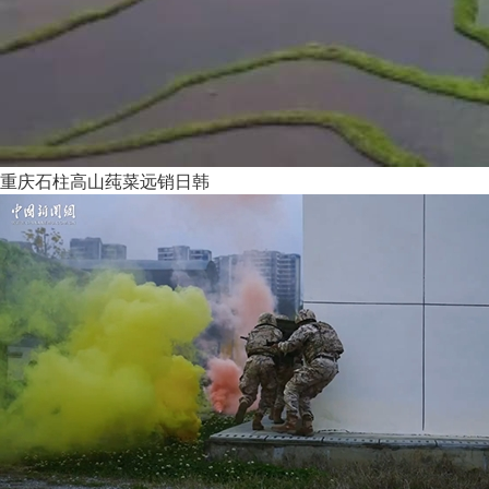
重庆石柱高山莼菜远销日韩