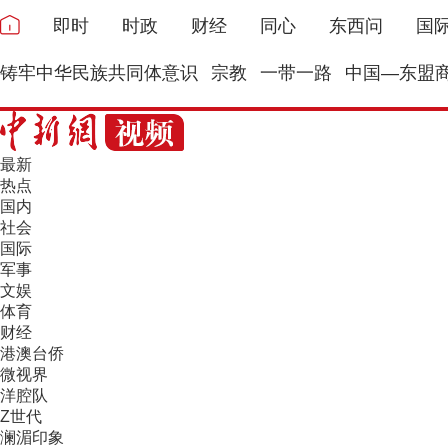
即时
时政
财经
同心
东西问
国
铸牢中华民族共同体意识
宗教
一带一路
中国—东盟
最新
热点
国内
社会
国际
军事
文娱
体育
财经
港澳台侨
微视界
洋腔队
Z世代
澜湄印象