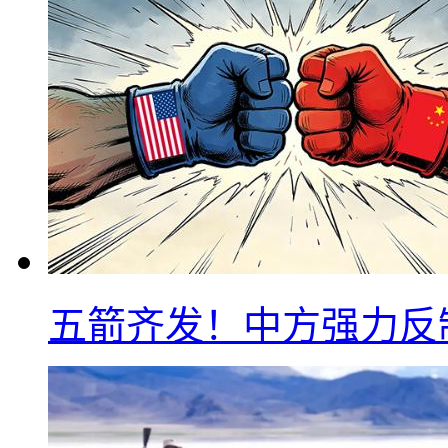
五箭齐发！中方强力反