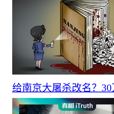
给南京大屠杀改名？3