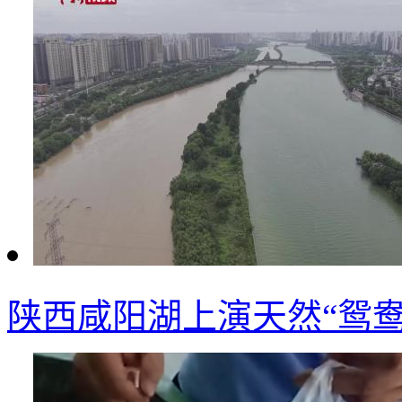
陕西咸阳湖上演天然“鸳鸯