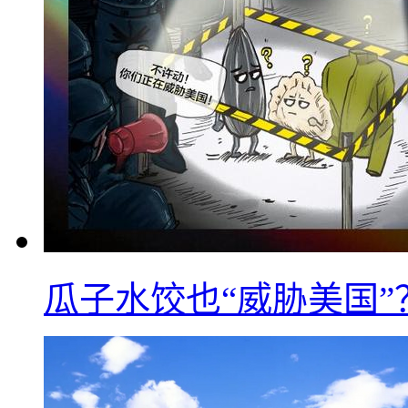
瓜子水饺也“威胁美国”