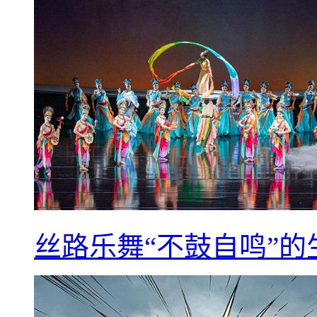
丝路乐舞“不鼓自鸣”