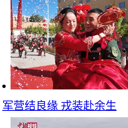
军营结良缘 戎装赴余生