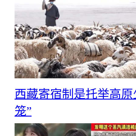
西藏寄宿制是托举高原
笼”