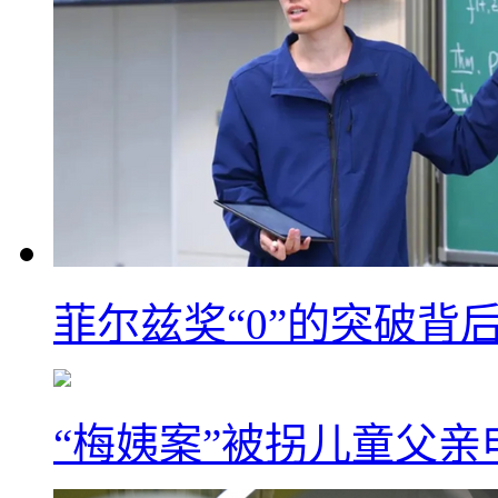
菲尔兹奖“0”的突破背
“梅姨案”被拐儿童父