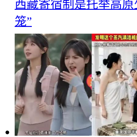
西藏寄宿制是托举高原
笼”