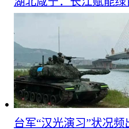
湖北咸宁：长江赋能绿
台军“汉光演习”状况频