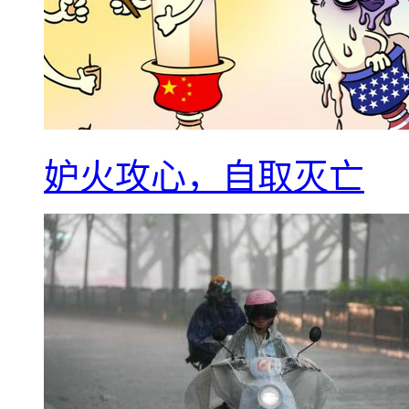
妒火攻心，自取灭亡