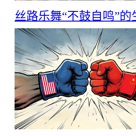
丝路乐舞“不鼓自鸣”