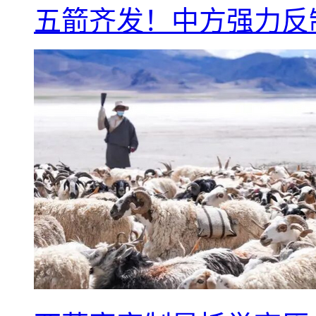
五箭齐发！中方强力反