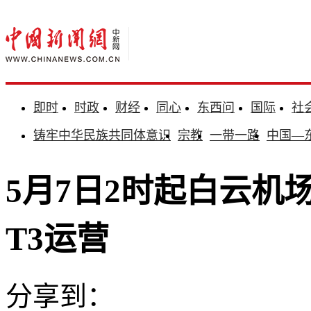
即时
时政
财经
同心
东西问
国际
社
铸牢中华民族共同体意识
宗教
一带一路
中国—
5月7日2时起白云机
T3运营
分享到：