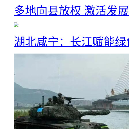
多地向县放权 激活发
湖北咸宁：长江赋能绿