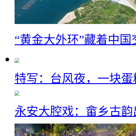
“黄金大外环”藏着中
特写：台风夜，一块蛋
永安大腔戏：畲乡古韵