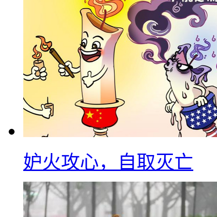
妒火攻心，自取灭亡