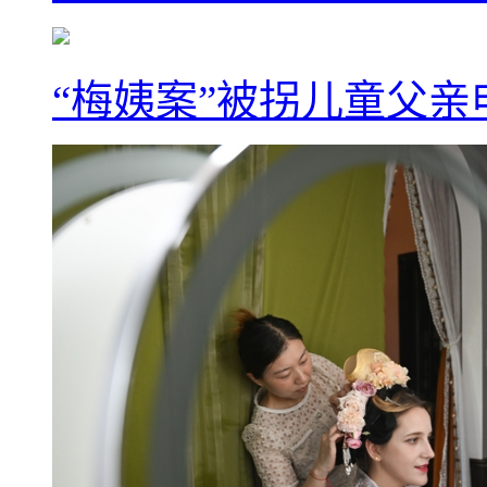
“梅姨案”被拐儿童父