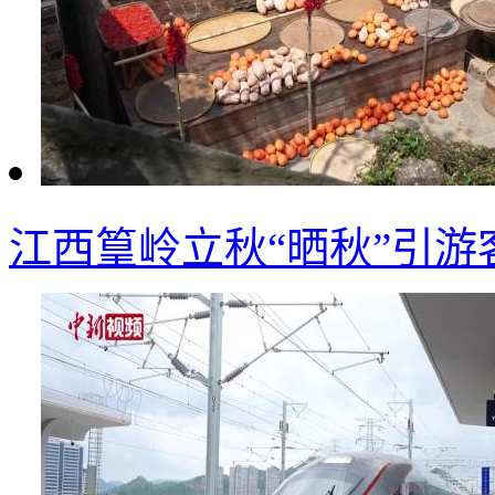
江西篁岭立秋“晒秋”引游