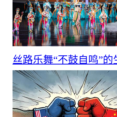
丝路乐舞“不鼓自鸣”