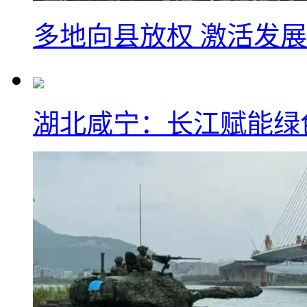
多地向县放权 激活发
湖北咸宁：长江赋能绿