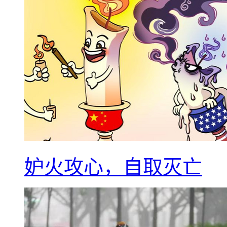
妒火攻心，自取灭亡