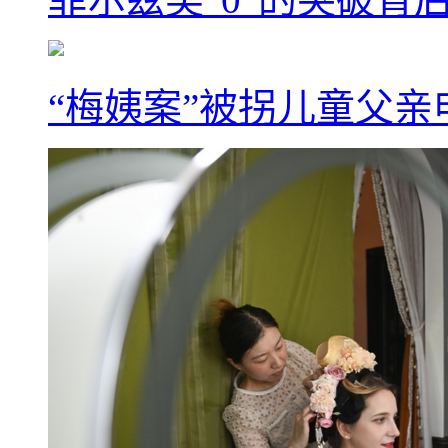
“梅姨案”被拐儿童父