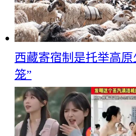
西藏寄宿制是托举高原
笼”